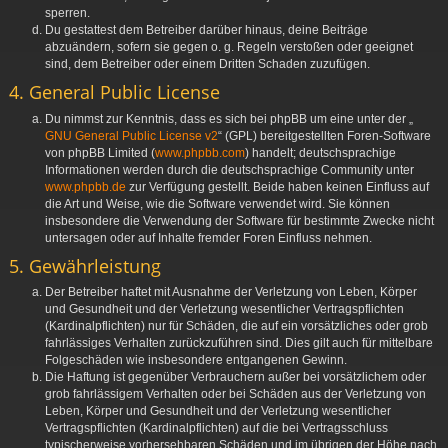
sperren.
Du gestattest dem Betreiber darüber hinaus, deine Beiträge
abzuändern, sofern sie gegen o. g. Regeln verstoßen oder geeignet
sind, dem Betreiber oder einem Dritten Schaden zuzufügen.
4. General Public License
Du nimmst zur Kenntnis, dass es sich bei phpBB um eine unter der „
GNU General Public License v2
“ (GPL) bereitgestellten Foren-Software
von phpBB Limited (
www.phpbb.com
) handelt; deutschsprachige
Informationen werden durch die deutschsprachige Community unter
www.phpbb.de
zur Verfügung gestellt. Beide haben keinen Einfluss auf
die Art und Weise, wie die Software verwendet wird. Sie können
insbesondere die Verwendung der Software für bestimmte Zwecke nicht
untersagen oder auf Inhalte fremder Foren Einfluss nehmen.
5. Gewährleistung
Der Betreiber haftet mit Ausnahme der Verletzung von Leben, Körper
und Gesundheit und der Verletzung wesentlicher Vertragspflichten
(Kardinalpflichten) nur für Schäden, die auf ein vorsätzliches oder grob
fahrlässiges Verhalten zurückzuführen sind. Dies gilt auch für mittelbare
Folgeschäden wie insbesondere entgangenen Gewinn.
Die Haftung ist gegenüber Verbrauchern außer bei vorsätzlichem oder
grob fahrlässigem Verhalten oder bei Schäden aus der Verletzung von
Leben, Körper und Gesundheit und der Verletzung wesentlicher
Vertragspflichten (Kardinalpflichten) auf die bei Vertragsschluss
typischerweise vorhersehbaren Schäden und im übrigen der Höhe nach