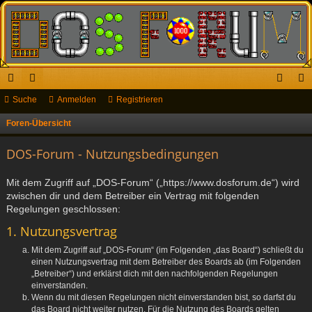
ch
Suche
or
Anmelden
Registrieren
n
eg
ne
en
m
ist
Foren-Übersicht
S
u
llz
el
rie
DOS-Forum - Nutzungsbedingungen
c
ug
de
re
h
Mit dem Zugriff auf „DOS-Forum“ („https://www.dosforum.de“) wird
riff
n
n
e
zwischen dir und dem Betreiber ein Vertrag mit folgenden
Regelungen geschlossen:
1. Nutzungsvertrag
Mit dem Zugriff auf „DOS-Forum“ (im Folgenden „das Board“) schließt du
einen Nutzungsvertrag mit dem Betreiber des Boards ab (im Folgenden
„Betreiber“) und erklärst dich mit den nachfolgenden Regelungen
einverstanden.
Wenn du mit diesen Regelungen nicht einverstanden bist, so darfst du
das Board nicht weiter nutzen. Für die Nutzung des Boards gelten