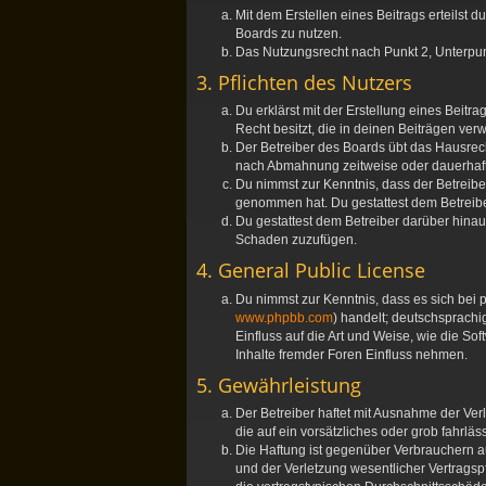
Mit dem Erstellen eines Beitrags erteilst
Boards zu nutzen.
Das Nutzungsrecht nach Punkt 2, Unterpu
3. Pflichten des Nutzers
Du erklärst mit der Erstellung eines Beitr
Recht besitzt, die in deinen Beiträgen ve
Der Betreiber des Boards übt das Hausrec
nach Abmahnung zeitweise oder dauerhaft 
Du nimmst zur Kenntnis, dass der Betreiber 
genommen hat. Du gestattest dem Betreiber
Du gestattest dem Betreiber darüber hinau
Schaden zuzufügen.
4. General Public License
Du nimmst zur Kenntnis, dass es sich bei 
www.phpbb.com
) handelt; deutschsprach
Einfluss auf die Art und Weise, wie die S
Inhalte fremder Foren Einfluss nehmen.
5. Gewährleistung
Der Betreiber haftet mit Ausnahme der Ver
die auf ein vorsätzliches oder grob fahrl
Die Haftung ist gegenüber Verbrauchern a
und der Verletzung wesentlicher Vertragsp