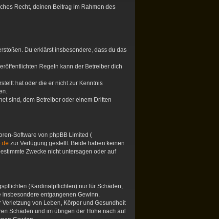
tliches Recht, deinen Beitrag im Rahmen des
 verstoßen. Du erklärst insbesondere, dass du das
öffentlichten Regeln kann der Betreiber dich
tellt hat oder die er nicht zur Kenntnis
en.
et sind, dem Betreiber oder einem Dritten
 Foren-Software von phpBB Limited (
.de
zur Verfügung gestellt. Beide haben keinen
 bestimmte Zwecke nicht untersagen oder auf
pflichten (Kardinalpflichten) nur für Schäden,
 wie insbesondere entgangenen Gewinn.
er Verletzung von Leben, Körper und Gesundheit
hbaren Schäden und im übrigen der Höhe nach auf