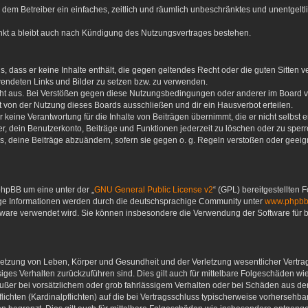
 du dem Betreiber ein einfaches, zeitlich und räumlich unbeschränktes und unentgel
nkt a bleibt auch nach Kündigung des Nutzungsvertrages bestehen.
ags, dass er keine Inhalte enthält, die gegen geltendes Recht oder die guten Sitten
rwendeten Links und Bilder zu setzen bzw. zu verwenden.
ht aus. Bei Verstößen gegen diese Nutzungsbedingungen oder anderer im Board ver
von der Nutzung dieses Boards ausschließen und dir ein Hausverbot erteilen.
keine Verantwortung für die Inhalte von Beiträgen übernimmt, die er nicht selbst ers
, dein Benutzerkonto, Beiträge und Funktionen jederzeit zu löschen oder zu sperr
s, deine Beiträge abzuändern, sofern sie gegen o. g. Regeln verstoßen oder geeign
phpBB um eine unter der „
GNU General Public License v2
“ (GPL) bereitgestellten
ige Informationen werden durch die deutschsprachige Community unter
www.phpbb
oftware verwendet wird. Sie können insbesondere die Verwendung der Software für
letzung von Leben, Körper und Gesundheit und der Verletzung wesentlicher Vertrags
ässiges Verhalten zurückzuführen sind. Dies gilt auch für mittelbare Folgeschäden
ußer bei vorsätzlichem oder grob fahrlässigem Verhalten oder bei Schäden aus d
flichten (Kardinalpflichten) auf die bei Vertragsschluss typischerweise vorherse