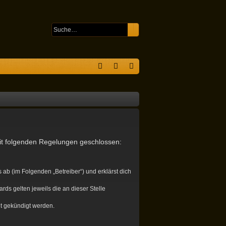
Suche
Erweiterte Suche
S
F
n
eg
A
m
ist
Q
el
rie
de
re
mit folgenden Regelungen geschlossen:
n
n
ab (im Folgenden „Betreiber“) und erklärst dich
rds gelten jeweils die an dieser Stelle
it gekündigt werden.