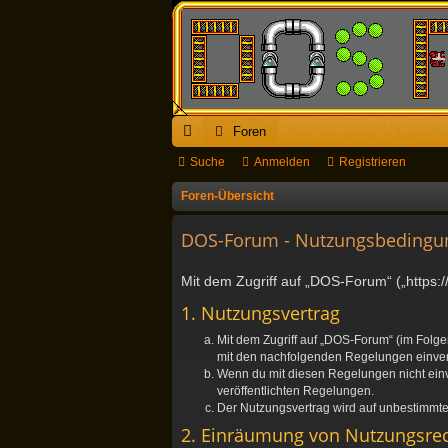
Foren
ch
Suche
Anmelden
Registrieren
ne
Foren-Übersicht
llz
DOS-Forum - Nutzungsbedingu
ug
Mit dem Zugriff auf „DOS-Forum“ („https:
riff
1. Nutzungsvertrag
Mit dem Zugriff auf „DOS-Forum“ (im Folge
mit den nachfolgenden Regelungen einve
Wenn du mit diesen Regelungen nicht einver
veröffentlichten Regelungen.
Der Nutzungsvertrag wird auf unbestimmte 
2. Einräumung von Nutzungsre