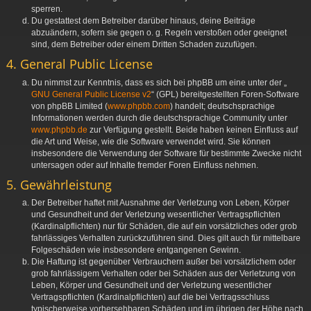
sperren.
Du gestattest dem Betreiber darüber hinaus, deine Beiträge
abzuändern, sofern sie gegen o. g. Regeln verstoßen oder geeignet
sind, dem Betreiber oder einem Dritten Schaden zuzufügen.
4. General Public License
Du nimmst zur Kenntnis, dass es sich bei phpBB um eine unter der „
GNU General Public License v2
“ (GPL) bereitgestellten Foren-Software
von phpBB Limited (
www.phpbb.com
) handelt; deutschsprachige
Informationen werden durch die deutschsprachige Community unter
www.phpbb.de
zur Verfügung gestellt. Beide haben keinen Einfluss auf
die Art und Weise, wie die Software verwendet wird. Sie können
insbesondere die Verwendung der Software für bestimmte Zwecke nicht
untersagen oder auf Inhalte fremder Foren Einfluss nehmen.
5. Gewährleistung
Der Betreiber haftet mit Ausnahme der Verletzung von Leben, Körper
und Gesundheit und der Verletzung wesentlicher Vertragspflichten
(Kardinalpflichten) nur für Schäden, die auf ein vorsätzliches oder grob
fahrlässiges Verhalten zurückzuführen sind. Dies gilt auch für mittelbare
Folgeschäden wie insbesondere entgangenen Gewinn.
Die Haftung ist gegenüber Verbrauchern außer bei vorsätzlichem oder
grob fahrlässigem Verhalten oder bei Schäden aus der Verletzung von
Leben, Körper und Gesundheit und der Verletzung wesentlicher
Vertragspflichten (Kardinalpflichten) auf die bei Vertragsschluss
typischerweise vorhersehbaren Schäden und im übrigen der Höhe nach