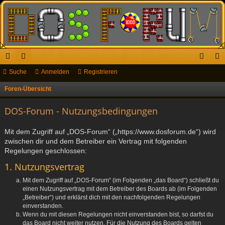
ch
Suche
or
Anmelden
Registrieren
n
eg
ne
en
m
ist
Foren-Übersicht
S
u
llz
el
rie
DOS-Forum - Nutzungsbedingungen
c
ug
de
re
h
Mit dem Zugriff auf „DOS-Forum“ („https://www.dosforum.de“) wird
riff
n
n
e
zwischen dir und dem Betreiber ein Vertrag mit folgenden
Regelungen geschlossen:
1. Nutzungsvertrag
Mit dem Zugriff auf „DOS-Forum“ (im Folgenden „das Board“) schließt du
einen Nutzungsvertrag mit dem Betreiber des Boards ab (im Folgenden
„Betreiber“) und erklärst dich mit den nachfolgenden Regelungen
einverstanden.
Wenn du mit diesen Regelungen nicht einverstanden bist, so darfst du
das Board nicht weiter nutzen. Für die Nutzung des Boards gelten