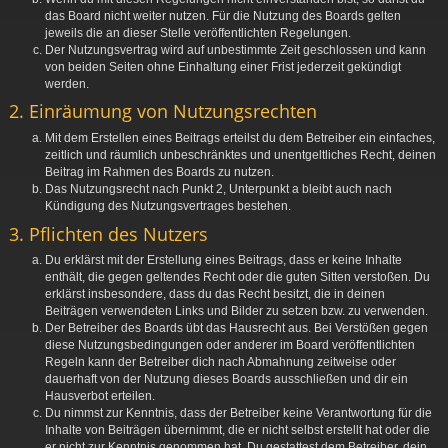
das Board nicht weiter nutzen. Für die Nutzung des Boards gelten
jeweils die an dieser Stelle veröffentlichten Regelungen.
Der Nutzungsvertrag wird auf unbestimmte Zeit geschlossen und kann
von beiden Seiten ohne Einhaltung einer Frist jederzeit gekündigt
werden.
2. Einräumung von Nutzungsrechten
Mit dem Erstellen eines Beitrags erteilst du dem Betreiber ein einfaches,
zeitlich und räumlich unbeschränktes und unentgeltliches Recht, deinen
Beitrag im Rahmen des Boards zu nutzen.
Das Nutzungsrecht nach Punkt 2, Unterpunkt a bleibt auch nach
Kündigung des Nutzungsvertrages bestehen.
3. Pflichten des Nutzers
Du erklärst mit der Erstellung eines Beitrags, dass er keine Inhalte
enthält, die gegen geltendes Recht oder die guten Sitten verstoßen. Du
erklärst insbesondere, dass du das Recht besitzt, die in deinen
Beiträgen verwendeten Links und Bilder zu setzen bzw. zu verwenden.
Der Betreiber des Boards übt das Hausrecht aus. Bei Verstößen gegen
diese Nutzungsbedingungen oder anderer im Board veröffentlichten
Regeln kann der Betreiber dich nach Abmahnung zeitweise oder
dauerhaft von der Nutzung dieses Boards ausschließen und dir ein
Hausverbot erteilen.
Du nimmst zur Kenntnis, dass der Betreiber keine Verantwortung für die
Inhalte von Beiträgen übernimmt, die er nicht selbst erstellt hat oder die
er nicht zur Kenntnis genommen hat. Du gestattest dem Betreiber, dein