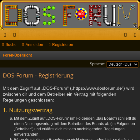
ch
Suche
or
Anmelden
Registrieren
n
eg
ne
en
m
ist
Foren-Übersicht
S
u
llz
el
rie
Sprache:
c
ug
DOS-Forum - Registrierung
de
re
h
riff
n
n
e
Mit dem Zugriff auf „DOS-Forum“ („https://www.dosforum.de“) wird
zwischen dir und dem Betreiber ein Vertrag mit folgenden
Regelungen geschlossen:
1. Nutzungsvertrag
Mit dem Zugriff auf „DOS-Forum“ (im Folgenden „das Board“) schließt du
einen Nutzungsvertrag mit dem Betreiber des Boards ab (im Folgenden
„Betreiber“) und erklärst dich mit den nachfolgenden Regelungen
einverstanden.
Wenn du mit diesen Regelungen nicht einverstanden bist, so darfst du