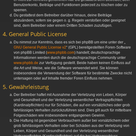
Benutzerkonto, Beiträge und Funktionen jederzeit zu löschen oder zu
sperren.
Du gestattest dem Betreiber darüber hinaus, deine Beiträge
abzuändern, sofern sie gegen o. g. Regeln verstoßen oder geeignet
sind, dem Betreiber oder einem Dritten Schaden zuzufügen.
4. General Public License
Du nimmst zur Kenntnis, dass es sich bei phpBB um eine unter der „
GNU General Public License v2
“ (GPL) bereitgestellten Foren-Software
von phpBB Limited (
www.phpbb.com
) handelt; deutschsprachige
Informationen werden durch die deutschsprachige Community unter
www.phpbb.de
zur Verfügung gestellt. Beide haben keinen Einfluss auf
die Art und Weise, wie die Software verwendet wird. Sie können
insbesondere die Verwendung der Software für bestimmte Zwecke nicht
untersagen oder auf Inhalte fremder Foren Einfluss nehmen.
5. Gewährleistung
Der Betreiber haftet mit Ausnahme der Verletzung von Leben, Körper
und Gesundheit und der Verletzung wesentlicher Vertragspflichten
(Kardinalpflichten) nur für Schäden, die auf ein vorsätzliches oder grob
fahrlässiges Verhalten zurückzuführen sind. Dies gilt auch für mittelbare
Folgeschäden wie insbesondere entgangenen Gewinn.
Die Haftung ist gegenüber Verbrauchern außer bei vorsätzlichem oder
grob fahrlässigem Verhalten oder bei Schäden aus der Verletzung von
Leben, Körper und Gesundheit und der Verletzung wesentlicher