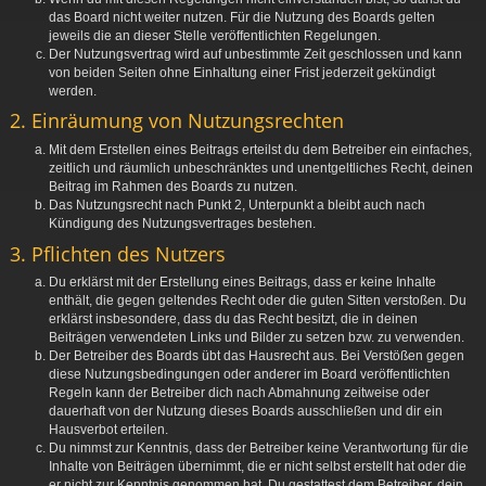
das Board nicht weiter nutzen. Für die Nutzung des Boards gelten
jeweils die an dieser Stelle veröffentlichten Regelungen.
Der Nutzungsvertrag wird auf unbestimmte Zeit geschlossen und kann
von beiden Seiten ohne Einhaltung einer Frist jederzeit gekündigt
werden.
2. Einräumung von Nutzungsrechten
Mit dem Erstellen eines Beitrags erteilst du dem Betreiber ein einfaches,
zeitlich und räumlich unbeschränktes und unentgeltliches Recht, deinen
Beitrag im Rahmen des Boards zu nutzen.
Das Nutzungsrecht nach Punkt 2, Unterpunkt a bleibt auch nach
Kündigung des Nutzungsvertrages bestehen.
3. Pflichten des Nutzers
Du erklärst mit der Erstellung eines Beitrags, dass er keine Inhalte
enthält, die gegen geltendes Recht oder die guten Sitten verstoßen. Du
erklärst insbesondere, dass du das Recht besitzt, die in deinen
Beiträgen verwendeten Links und Bilder zu setzen bzw. zu verwenden.
Der Betreiber des Boards übt das Hausrecht aus. Bei Verstößen gegen
diese Nutzungsbedingungen oder anderer im Board veröffentlichten
Regeln kann der Betreiber dich nach Abmahnung zeitweise oder
dauerhaft von der Nutzung dieses Boards ausschließen und dir ein
Hausverbot erteilen.
Du nimmst zur Kenntnis, dass der Betreiber keine Verantwortung für die
Inhalte von Beiträgen übernimmt, die er nicht selbst erstellt hat oder die
er nicht zur Kenntnis genommen hat. Du gestattest dem Betreiber, dein