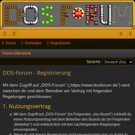
ch
Suche
or
Anmelden
Registrieren
n
eg
ne
en
m
ist
Foren-Übersicht
S
u
llz
el
rie
Sprache:
c
ug
DOS-Forum - Registrierung
de
re
h
riff
n
n
e
Mit dem Zugriff auf „DOS-Forum“ („https://www.dosforum.de“) wird
zwischen dir und dem Betreiber ein Vertrag mit folgenden
Regelungen geschlossen:
1. Nutzungsvertrag
Mit dem Zugriff auf „DOS-Forum“ (im Folgenden „das Board“) schließt du
einen Nutzungsvertrag mit dem Betreiber des Boards ab (im Folgenden
„Betreiber“) und erklärst dich mit den nachfolgenden Regelungen
einverstanden.
Wenn du mit diesen Regelungen nicht einverstanden bist, so darfst du