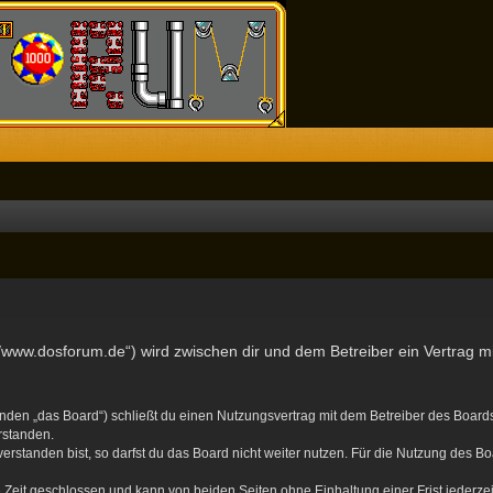
//www.dosforum.de“) wird zwischen dir und dem Betreiber ein Vertrag 
nden „das Board“) schließt du einen Nutzungsvertrag mit dem Betreiber des Boards 
rstanden.
standen bist, so darfst du das Board nicht weiter nutzen. Für die Nutzung des Boa
Zeit geschlossen und kann von beiden Seiten ohne Einhaltung einer Frist jederze