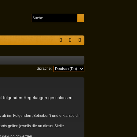
Suche
Erweiterte Suche
S
F
n
eg
A
m
ist
Q
el
rie
Sprache:
de
re
n
n
mit folgenden Regelungen geschlossen:
ab (im Folgenden „Betreiber“) und erklärst dich
rds gelten jeweils die an dieser Stelle
it gekündigt werden.