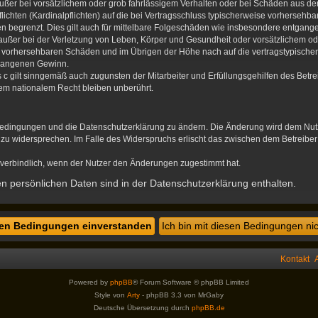
ußer bei vorsätzlichem oder grob fahrlässigem Verhalten oder bei Schäden aus d
flichten (Kardinalpflichten) auf die bei Vertragsschluss typischerweise vorherse
en begrenzt. Dies gilt auch für mittelbare Folgeschäden wie insbesondere entgan
ußer bei der Verletzung von Leben, Körper und Gesundheit oder vorsätzlichem ode
se vorhersehbaren Schäden und im Übrigen der Höhe nach auf die vertragstypischen
tgangenen Gewinn.
c gilt sinngemäß auch zugunsten der Mitarbeiter und Erfüllungsgehilfen des Betre
em nationalem Recht bleiben unberührt.
sbedingungen und die Datenschutzerklärung zu ändern. Die Änderung wird dem Nutze
n zu widersprechen. Im Falle des Widerspruchs erlischt das zwischen dem Betreibe
verbindlich, wenn der Nutzer den Änderungen zugestimmt hat.
 persönlichen Daten sind in der Datenschutzerklärung enthalten.
Kontakt
Powered by
phpBB
® Forum Software © phpBB Limited
Style von
Arty
- phpBB 3.3 von MrGaby
Deutsche Übersetzung durch
phpBB.de