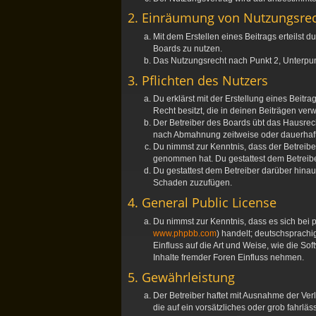
2. Einräumung von Nutzungsre
Mit dem Erstellen eines Beitrags erteilst
Boards zu nutzen.
Das Nutzungsrecht nach Punkt 2, Unterpu
3. Pflichten des Nutzers
Du erklärst mit der Erstellung eines Beitr
Recht besitzt, die in deinen Beiträgen ve
Der Betreiber des Boards übt das Hausrec
nach Abmahnung zeitweise oder dauerhaft 
Du nimmst zur Kenntnis, dass der Betreiber 
genommen hat. Du gestattest dem Betreiber
Du gestattest dem Betreiber darüber hinau
Schaden zuzufügen.
4. General Public License
Du nimmst zur Kenntnis, dass es sich bei 
www.phpbb.com
) handelt; deutschsprach
Einfluss auf die Art und Weise, wie die S
Inhalte fremder Foren Einfluss nehmen.
5. Gewährleistung
Der Betreiber haftet mit Ausnahme der Ver
die auf ein vorsätzliches oder grob fahrl