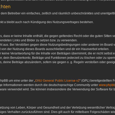
chten
 du dem Betreiber ein einfaches, zeitlich und räumlich unbeschränktes und unentgel
nkt a bleibt auch nach Kündigung des Nutzungsvertrages bestehen.
ags, dass er keine Inhalte enthält, die gegen geltendes Recht oder die guten Sitten
rwendeten Links und Bilder zu setzen bzw. zu verwenden.
ht aus. Bei Verstößen gegen diese Nutzungsbedingungen oder anderer im Board ver
von der Nutzung dieses Boards ausschließen und dir ein Hausverbot erteilen.
keine Verantwortung für die Inhalte von Beiträgen übernimmt, die er nicht selbst ers
, dein Benutzerkonto, Beiträge und Funktionen jederzeit zu löschen oder zu sperr
s, deine Beiträge abzuändern, sofern sie gegen o. g. Regeln verstoßen oder geeign
phpBB um eine unter der „
GNU General Public License v2
“ (GPL) bereitgestellten
ige Informationen werden durch die deutschsprachige Community unter
www.phpbb
oftware verwendet wird. Sie können insbesondere die Verwendung der Software für
letzung von Leben, Körper und Gesundheit und der Verletzung wesentlicher Vertrags
ässiges Verhalten zurückzuführen sind. Dies gilt auch für mittelbare Folgeschäden