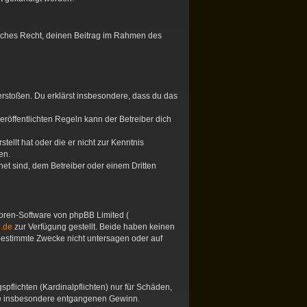
tliches Recht, deinen Beitrag im Rahmen des
 verstoßen. Du erklärst insbesondere, dass du das
öffentlichten Regeln kann der Betreiber dich
tellt hat oder die er nicht zur Kenntnis
en.
et sind, dem Betreiber oder einem Dritten
 Foren-Software von phpBB Limited (
.de
zur Verfügung gestellt. Beide haben keinen
 bestimmte Zwecke nicht untersagen oder auf
pflichten (Kardinalpflichten) nur für Schäden,
 wie insbesondere entgangenen Gewinn.