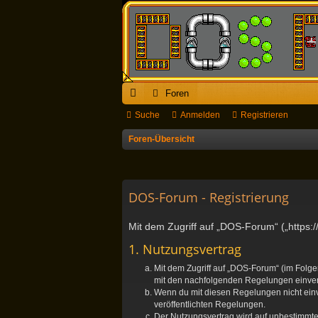
Foren
ch
Suche
Anmelden
Registrieren
ne
Foren-Übersicht
llz
ug
DOS-Forum - Registrierung
riff
Mit dem Zugriff auf „DOS-Forum“ („https:
1. Nutzungsvertrag
Mit dem Zugriff auf „DOS-Forum“ (im Folge
mit den nachfolgenden Regelungen einve
Wenn du mit diesen Regelungen nicht einver
veröffentlichten Regelungen.
Der Nutzungsvertrag wird auf unbestimmte 