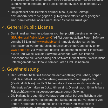
Benutzerkonto, Beiträge und Funktionen jederzeit zu löschen oder zu
sperren.
Du gestattest dem Betreiber darüber hinaus, deine Beiträge
abzuändern, sofern sie gegen o. g. Regeln verstoßen oder geeignet
sind, dem Betreiber oder einem Dritten Schaden zuzufügen.
4. General Public License
Du nimmst zur Kenntnis, dass es sich bei phpBB um eine unter der „
GNU General Public License v2
“ (GPL) bereitgestellten Foren-Software
von phpBB Limited (
www.phpbb.com
) handelt; deutschsprachige
Informationen werden durch die deutschsprachige Community unter
www.phpbb.de
zur Verfügung gestellt. Beide haben keinen Einfluss auf
die Art und Weise, wie die Software verwendet wird. Sie können
insbesondere die Verwendung der Software für bestimmte Zwecke nicht
untersagen oder auf Inhalte fremder Foren Einfluss nehmen.
5. Gewährleistung
Der Betreiber haftet mit Ausnahme der Verletzung von Leben, Körper
und Gesundheit und der Verletzung wesentlicher Vertragspflichten
(Kardinalpflichten) nur für Schäden, die auf ein vorsätzliches oder grob
fahrlässiges Verhalten zurückzuführen sind. Dies gilt auch für mittelbare
Folgeschäden wie insbesondere entgangenen Gewinn.
Die Haftung ist gegenüber Verbrauchern außer bei vorsätzlichem oder
grob fahrlässigem Verhalten oder bei Schäden aus der Verletzung von
Leben, Körper und Gesundheit und der Verletzung wesentlicher