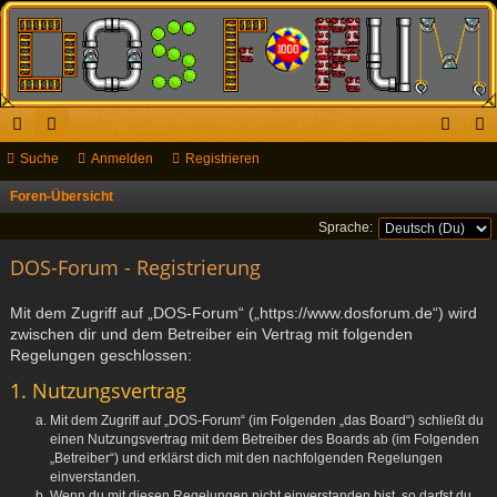
ch
Suche
or
Anmelden
Registrieren
n
eg
ne
en
m
ist
Foren-Übersicht
S
u
llz
el
rie
Sprache:
c
ug
DOS-Forum - Registrierung
de
re
h
riff
n
n
e
Mit dem Zugriff auf „DOS-Forum“ („https://www.dosforum.de“) wird
zwischen dir und dem Betreiber ein Vertrag mit folgenden
Regelungen geschlossen:
1. Nutzungsvertrag
Mit dem Zugriff auf „DOS-Forum“ (im Folgenden „das Board“) schließt du
einen Nutzungsvertrag mit dem Betreiber des Boards ab (im Folgenden
„Betreiber“) und erklärst dich mit den nachfolgenden Regelungen
einverstanden.
Wenn du mit diesen Regelungen nicht einverstanden bist, so darfst du