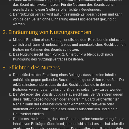
das Board nicht weiter nutzen. Für die Nutzung des Boards gelten
jeweils die an dieser Stelle veröffentlichten Regelungen.
Der Nutzungsvertrag wird auf unbestimmte Zeit geschlossen und kann
von beiden Seiten ohne Einhaltung einer Frist jederzeit gekündigt
werden.
2. Einräumung von Nutzungsrechten
Mit dem Erstellen eines Beitrags erteilst du dem Betreiber ein einfaches,
zeitlich und räumlich unbeschränktes und unentgeltliches Recht, deinen
Beitrag im Rahmen des Boards zu nutzen.
Das Nutzungsrecht nach Punkt 2, Unterpunkt a bleibt auch nach
Kündigung des Nutzungsvertrages bestehen.
3. Pflichten des Nutzers
Du erklärst mit der Erstellung eines Beitrags, dass er keine Inhalte
enthält, die gegen geltendes Recht oder die guten Sitten verstoßen. Du
erklärst insbesondere, dass du das Recht besitzt, die in deinen
Beiträgen verwendeten Links und Bilder zu setzen bzw. zu verwenden.
Der Betreiber des Boards übt das Hausrecht aus. Bei Verstößen gegen
diese Nutzungsbedingungen oder anderer im Board veröffentlichten
Regeln kann der Betreiber dich nach Abmahnung zeitweise oder
dauerhaft von der Nutzung dieses Boards ausschließen und dir ein
Hausverbot erteilen.
Du nimmst zur Kenntnis, dass der Betreiber keine Verantwortung für die
Inhalte von Beiträgen übernimmt, die er nicht selbst erstellt hat oder die
er nicht zur Kenntnis genommen hat. Du gestattest dem Betreiber, dein