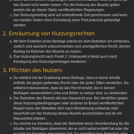
das Board nicht weiter nutzen. Für die Nutzung des Boards gelten
jeweils die an dieser Stelle veröffentlichten Regelungen.
Der Nutzungsvertrag wird auf unbestimmte Zeit geschlossen und kann
von beiden Seiten ohne Einhaltung einer Frist jederzeit gekündigt
werden.
2. Einräumung von Nutzungsrechten
Mit dem Erstellen eines Beitrags erteilst du dem Betreiber ein einfaches,
zeitlich und räumlich unbeschränktes und unentgeltliches Recht, deinen
Beitrag im Rahmen des Boards zu nutzen.
Das Nutzungsrecht nach Punkt 2, Unterpunkt a bleibt auch nach
Kündigung des Nutzungsvertrages bestehen.
3. Pflichten des Nutzers
Du erklärst mit der Erstellung eines Beitrags, dass er keine Inhalte
enthält, die gegen geltendes Recht oder die guten Sitten verstoßen. Du
erklärst insbesondere, dass du das Recht besitzt, die in deinen
Beiträgen verwendeten Links und Bilder zu setzen bzw. zu verwenden.
Der Betreiber des Boards übt das Hausrecht aus. Bei Verstößen gegen
diese Nutzungsbedingungen oder anderer im Board veröffentlichten
Regeln kann der Betreiber dich nach Abmahnung zeitweise oder
dauerhaft von der Nutzung dieses Boards ausschließen und dir ein
Hausverbot erteilen.
Du nimmst zur Kenntnis, dass der Betreiber keine Verantwortung für die
Inhalte von Beiträgen übernimmt, die er nicht selbst erstellt hat oder die
er nicht zur Kenntnis genommen hat. Du gestattest dem Betreiber, dein