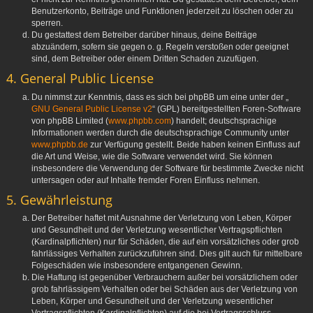
Benutzerkonto, Beiträge und Funktionen jederzeit zu löschen oder zu
sperren.
Du gestattest dem Betreiber darüber hinaus, deine Beiträge
abzuändern, sofern sie gegen o. g. Regeln verstoßen oder geeignet
sind, dem Betreiber oder einem Dritten Schaden zuzufügen.
4. General Public License
Du nimmst zur Kenntnis, dass es sich bei phpBB um eine unter der „
GNU General Public License v2
“ (GPL) bereitgestellten Foren-Software
von phpBB Limited (
www.phpbb.com
) handelt; deutschsprachige
Informationen werden durch die deutschsprachige Community unter
www.phpbb.de
zur Verfügung gestellt. Beide haben keinen Einfluss auf
die Art und Weise, wie die Software verwendet wird. Sie können
insbesondere die Verwendung der Software für bestimmte Zwecke nicht
untersagen oder auf Inhalte fremder Foren Einfluss nehmen.
5. Gewährleistung
Der Betreiber haftet mit Ausnahme der Verletzung von Leben, Körper
und Gesundheit und der Verletzung wesentlicher Vertragspflichten
(Kardinalpflichten) nur für Schäden, die auf ein vorsätzliches oder grob
fahrlässiges Verhalten zurückzuführen sind. Dies gilt auch für mittelbare
Folgeschäden wie insbesondere entgangenen Gewinn.
Die Haftung ist gegenüber Verbrauchern außer bei vorsätzlichem oder
grob fahrlässigem Verhalten oder bei Schäden aus der Verletzung von
Leben, Körper und Gesundheit und der Verletzung wesentlicher