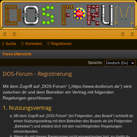
ch
Suche
or
Anmelden
Registrieren
n
eg
ne
en
m
ist
Foren-Übersicht
S
u
llz
el
rie
Sprache:
c
ug
DOS-Forum - Registrierung
de
re
h
riff
n
n
e
Mit dem Zugriff auf „DOS-Forum“ („https://www.dosforum.de“) wird
zwischen dir und dem Betreiber ein Vertrag mit folgenden
Regelungen geschlossen:
1. Nutzungsvertrag
Mit dem Zugriff auf „DOS-Forum“ (im Folgenden „das Board“) schließt du
einen Nutzungsvertrag mit dem Betreiber des Boards ab (im Folgenden
„Betreiber“) und erklärst dich mit den nachfolgenden Regelungen
einverstanden.
Wenn du mit diesen Regelungen nicht einverstanden bist, so darfst du