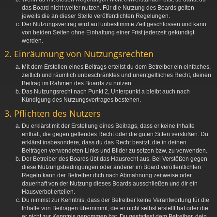
das Board nicht weiter nutzen. Für die Nutzung des Boards gelten
jeweils die an dieser Stelle veröffentlichten Regelungen.
Der Nutzungsvertrag wird auf unbestimmte Zeit geschlossen und kann
von beiden Seiten ohne Einhaltung einer Frist jederzeit gekündigt
werden.
2. Einräumung von Nutzungsrechten
Mit dem Erstellen eines Beitrags erteilst du dem Betreiber ein einfaches,
zeitlich und räumlich unbeschränktes und unentgeltliches Recht, deinen
Beitrag im Rahmen des Boards zu nutzen.
Das Nutzungsrecht nach Punkt 2, Unterpunkt a bleibt auch nach
Kündigung des Nutzungsvertrages bestehen.
3. Pflichten des Nutzers
Du erklärst mit der Erstellung eines Beitrags, dass er keine Inhalte
enthält, die gegen geltendes Recht oder die guten Sitten verstoßen. Du
erklärst insbesondere, dass du das Recht besitzt, die in deinen
Beiträgen verwendeten Links und Bilder zu setzen bzw. zu verwenden.
Der Betreiber des Boards übt das Hausrecht aus. Bei Verstößen gegen
diese Nutzungsbedingungen oder anderer im Board veröffentlichten
Regeln kann der Betreiber dich nach Abmahnung zeitweise oder
dauerhaft von der Nutzung dieses Boards ausschließen und dir ein
Hausverbot erteilen.
Du nimmst zur Kenntnis, dass der Betreiber keine Verantwortung für die
Inhalte von Beiträgen übernimmt, die er nicht selbst erstellt hat oder die
er nicht zur Kenntnis genommen hat. Du gestattest dem Betreiber, dein