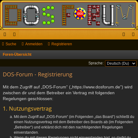
ch
Suche
or
Anmelden
Registrieren
n
eg
ne
en
m
ist
Foren-Übersicht
S
u
llz
el
rie
Sprache:
c
ug
DOS-Forum - Registrierung
de
re
h
riff
n
n
e
Mit dem Zugriff auf „DOS-Forum“ („https://www.dosforum.de“) wird
zwischen dir und dem Betreiber ein Vertrag mit folgenden
Regelungen geschlossen:
1. Nutzungsvertrag
Mit dem Zugriff auf „DOS-Forum“ (im Folgenden „das Board“) schließt du
einen Nutzungsvertrag mit dem Betreiber des Boards ab (im Folgenden
„Betreiber“) und erklärst dich mit den nachfolgenden Regelungen
einverstanden.
Wenn du mit diesen Regelungen nicht einverstanden bist, so darfst du