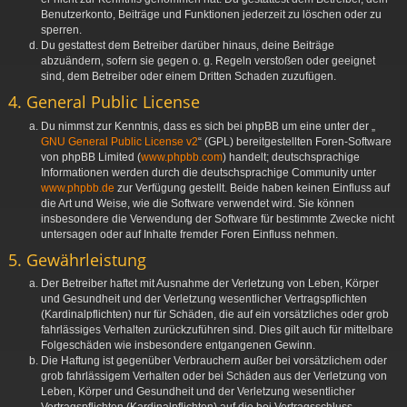
Benutzerkonto, Beiträge und Funktionen jederzeit zu löschen oder zu
sperren.
Du gestattest dem Betreiber darüber hinaus, deine Beiträge
abzuändern, sofern sie gegen o. g. Regeln verstoßen oder geeignet
sind, dem Betreiber oder einem Dritten Schaden zuzufügen.
4. General Public License
Du nimmst zur Kenntnis, dass es sich bei phpBB um eine unter der „
GNU General Public License v2
“ (GPL) bereitgestellten Foren-Software
von phpBB Limited (
www.phpbb.com
) handelt; deutschsprachige
Informationen werden durch die deutschsprachige Community unter
www.phpbb.de
zur Verfügung gestellt. Beide haben keinen Einfluss auf
die Art und Weise, wie die Software verwendet wird. Sie können
insbesondere die Verwendung der Software für bestimmte Zwecke nicht
untersagen oder auf Inhalte fremder Foren Einfluss nehmen.
5. Gewährleistung
Der Betreiber haftet mit Ausnahme der Verletzung von Leben, Körper
und Gesundheit und der Verletzung wesentlicher Vertragspflichten
(Kardinalpflichten) nur für Schäden, die auf ein vorsätzliches oder grob
fahrlässiges Verhalten zurückzuführen sind. Dies gilt auch für mittelbare
Folgeschäden wie insbesondere entgangenen Gewinn.
Die Haftung ist gegenüber Verbrauchern außer bei vorsätzlichem oder
grob fahrlässigem Verhalten oder bei Schäden aus der Verletzung von
Leben, Körper und Gesundheit und der Verletzung wesentlicher