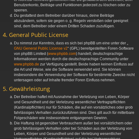
Benutzerkonto, Beiträge und Funktionen jederzeit zu löschen oder zu
sperren.
Du gestattest dem Betreiber darüber hinaus, deine Beiträge
abzuändern, sofern sie gegen o. g. Regeln verstoßen oder geeignet
sind, dem Betreiber oder einem Dritten Schaden zuzufügen.
4. General Public License
Du nimmst zur Kenntnis, dass es sich bei phpBB um eine unter der „
GNU General Public License v2
“ (GPL) bereitgestellten Foren-Software
von phpBB Limited (
www.phpbb.com
) handelt; deutschsprachige
Informationen werden durch die deutschsprachige Community unter
www.phpbb.de
zur Verfügung gestellt. Beide haben keinen Einfluss auf
die Art und Weise, wie die Software verwendet wird. Sie können
insbesondere die Verwendung der Software für bestimmte Zwecke nicht
untersagen oder auf Inhalte fremder Foren Einfluss nehmen.
5. Gewährleistung
Der Betreiber haftet mit Ausnahme der Verletzung von Leben, Körper
und Gesundheit und der Verletzung wesentlicher Vertragspflichten
(Kardinalpflichten) nur für Schäden, die auf ein vorsätzliches oder grob
fahrlässiges Verhalten zurückzuführen sind. Dies gilt auch für mittelbare
Folgeschäden wie insbesondere entgangenen Gewinn.
Die Haftung ist gegenüber Verbrauchern außer bei vorsätzlichem oder
grob fahrlässigem Verhalten oder bei Schäden aus der Verletzung von
Leben, Körper und Gesundheit und der Verletzung wesentlicher