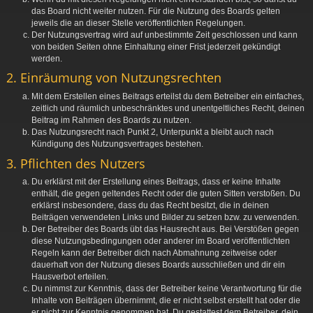
das Board nicht weiter nutzen. Für die Nutzung des Boards gelten
jeweils die an dieser Stelle veröffentlichten Regelungen.
Der Nutzungsvertrag wird auf unbestimmte Zeit geschlossen und kann
von beiden Seiten ohne Einhaltung einer Frist jederzeit gekündigt
werden.
2. Einräumung von Nutzungsrechten
Mit dem Erstellen eines Beitrags erteilst du dem Betreiber ein einfaches,
zeitlich und räumlich unbeschränktes und unentgeltliches Recht, deinen
Beitrag im Rahmen des Boards zu nutzen.
Das Nutzungsrecht nach Punkt 2, Unterpunkt a bleibt auch nach
Kündigung des Nutzungsvertrages bestehen.
3. Pflichten des Nutzers
Du erklärst mit der Erstellung eines Beitrags, dass er keine Inhalte
enthält, die gegen geltendes Recht oder die guten Sitten verstoßen. Du
erklärst insbesondere, dass du das Recht besitzt, die in deinen
Beiträgen verwendeten Links und Bilder zu setzen bzw. zu verwenden.
Der Betreiber des Boards übt das Hausrecht aus. Bei Verstößen gegen
diese Nutzungsbedingungen oder anderer im Board veröffentlichten
Regeln kann der Betreiber dich nach Abmahnung zeitweise oder
dauerhaft von der Nutzung dieses Boards ausschließen und dir ein
Hausverbot erteilen.
Du nimmst zur Kenntnis, dass der Betreiber keine Verantwortung für die
Inhalte von Beiträgen übernimmt, die er nicht selbst erstellt hat oder die
er nicht zur Kenntnis genommen hat. Du gestattest dem Betreiber, dein