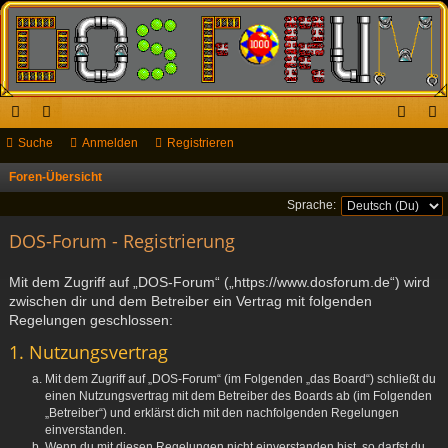
ch
Suche
or
Anmelden
Registrieren
n
eg
ne
en
m
ist
Foren-Übersicht
S
u
llz
el
rie
Sprache:
c
ug
DOS-Forum - Registrierung
de
re
h
riff
n
n
e
Mit dem Zugriff auf „DOS-Forum“ („https://www.dosforum.de“) wird
zwischen dir und dem Betreiber ein Vertrag mit folgenden
Regelungen geschlossen:
1. Nutzungsvertrag
Mit dem Zugriff auf „DOS-Forum“ (im Folgenden „das Board“) schließt du
einen Nutzungsvertrag mit dem Betreiber des Boards ab (im Folgenden
„Betreiber“) und erklärst dich mit den nachfolgenden Regelungen
einverstanden.
Wenn du mit diesen Regelungen nicht einverstanden bist, so darfst du