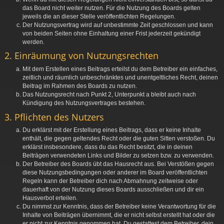
das Board nicht weiter nutzen. Für die Nutzung des Boards gelten
jeweils die an dieser Stelle veröffentlichten Regelungen.
Der Nutzungsvertrag wird auf unbestimmte Zeit geschlossen und kann
von beiden Seiten ohne Einhaltung einer Frist jederzeit gekündigt
werden.
2. Einräumung von Nutzungsrechten
Mit dem Erstellen eines Beitrags erteilst du dem Betreiber ein einfaches,
zeitlich und räumlich unbeschränktes und unentgeltliches Recht, deinen
Beitrag im Rahmen des Boards zu nutzen.
Das Nutzungsrecht nach Punkt 2, Unterpunkt a bleibt auch nach
Kündigung des Nutzungsvertrages bestehen.
3. Pflichten des Nutzers
Du erklärst mit der Erstellung eines Beitrags, dass er keine Inhalte
enthält, die gegen geltendes Recht oder die guten Sitten verstoßen. Du
erklärst insbesondere, dass du das Recht besitzt, die in deinen
Beiträgen verwendeten Links und Bilder zu setzen bzw. zu verwenden.
Der Betreiber des Boards übt das Hausrecht aus. Bei Verstößen gegen
diese Nutzungsbedingungen oder anderer im Board veröffentlichten
Regeln kann der Betreiber dich nach Abmahnung zeitweise oder
dauerhaft von der Nutzung dieses Boards ausschließen und dir ein
Hausverbot erteilen.
Du nimmst zur Kenntnis, dass der Betreiber keine Verantwortung für die
Inhalte von Beiträgen übernimmt, die er nicht selbst erstellt hat oder die
er nicht zur Kenntnis genommen hat. Du gestattest dem Betreiber, dein