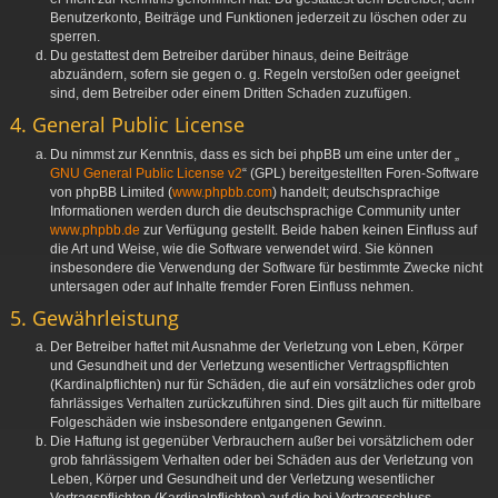
Benutzerkonto, Beiträge und Funktionen jederzeit zu löschen oder zu
sperren.
Du gestattest dem Betreiber darüber hinaus, deine Beiträge
abzuändern, sofern sie gegen o. g. Regeln verstoßen oder geeignet
sind, dem Betreiber oder einem Dritten Schaden zuzufügen.
4. General Public License
Du nimmst zur Kenntnis, dass es sich bei phpBB um eine unter der „
GNU General Public License v2
“ (GPL) bereitgestellten Foren-Software
von phpBB Limited (
www.phpbb.com
) handelt; deutschsprachige
Informationen werden durch die deutschsprachige Community unter
www.phpbb.de
zur Verfügung gestellt. Beide haben keinen Einfluss auf
die Art und Weise, wie die Software verwendet wird. Sie können
insbesondere die Verwendung der Software für bestimmte Zwecke nicht
untersagen oder auf Inhalte fremder Foren Einfluss nehmen.
5. Gewährleistung
Der Betreiber haftet mit Ausnahme der Verletzung von Leben, Körper
und Gesundheit und der Verletzung wesentlicher Vertragspflichten
(Kardinalpflichten) nur für Schäden, die auf ein vorsätzliches oder grob
fahrlässiges Verhalten zurückzuführen sind. Dies gilt auch für mittelbare
Folgeschäden wie insbesondere entgangenen Gewinn.
Die Haftung ist gegenüber Verbrauchern außer bei vorsätzlichem oder
grob fahrlässigem Verhalten oder bei Schäden aus der Verletzung von
Leben, Körper und Gesundheit und der Verletzung wesentlicher