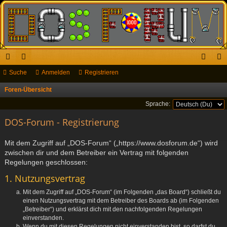
ch
Suche
or
Anmelden
Registrieren
n
eg
ne
en
m
ist
Foren-Übersicht
S
u
llz
el
rie
Sprache:
c
ug
DOS-Forum - Registrierung
de
re
h
riff
n
n
e
Mit dem Zugriff auf „DOS-Forum“ („https://www.dosforum.de“) wird
zwischen dir und dem Betreiber ein Vertrag mit folgenden
Regelungen geschlossen:
1. Nutzungsvertrag
Mit dem Zugriff auf „DOS-Forum“ (im Folgenden „das Board“) schließt du
einen Nutzungsvertrag mit dem Betreiber des Boards ab (im Folgenden
„Betreiber“) und erklärst dich mit den nachfolgenden Regelungen
einverstanden.
Wenn du mit diesen Regelungen nicht einverstanden bist, so darfst du