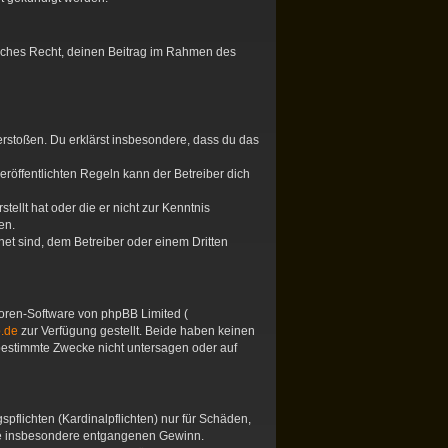
tliches Recht, deinen Beitrag im Rahmen des
 verstoßen. Du erklärst insbesondere, dass du das
öffentlichten Regeln kann der Betreiber dich
tellt hat oder die er nicht zur Kenntnis
en.
et sind, dem Betreiber oder einem Dritten
 Foren-Software von phpBB Limited (
.de
zur Verfügung gestellt. Beide haben keinen
 bestimmte Zwecke nicht untersagen oder auf
pflichten (Kardinalpflichten) nur für Schäden,
 wie insbesondere entgangenen Gewinn.