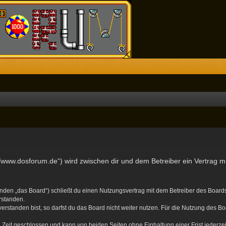
//www.dosforum.de“) wird zwischen dir und dem Betreiber ein Vertrag 
nden „das Board“) schließt du einen Nutzungsvertrag mit dem Betreiber des Boards 
rstanden.
standen bist, so darfst du das Board nicht weiter nutzen. Für die Nutzung des Boa
Zeit geschlossen und kann von beiden Seiten ohne Einhaltung einer Frist jederze