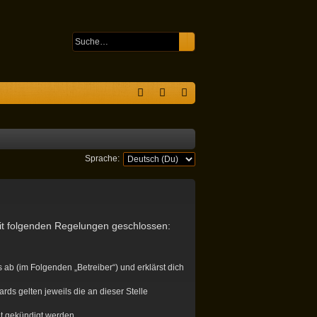
Suche
Erweiterte Suche
S
F
n
eg
A
m
ist
Q
el
rie
Sprache:
de
re
n
n
mit folgenden Regelungen geschlossen:
ab (im Folgenden „Betreiber“) und erklärst dich
rds gelten jeweils die an dieser Stelle
it gekündigt werden.