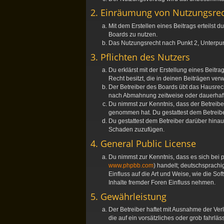
2. Einräumung von Nutzungsre
Mit dem Erstellen eines Beitrags erteilst
Boards zu nutzen.
Das Nutzungsrecht nach Punkt 2, Unterpu
3. Pflichten des Nutzers
Du erklärst mit der Erstellung eines Beitr
Recht besitzt, die in deinen Beiträgen ve
Der Betreiber des Boards übt das Hausrec
nach Abmahnung zeitweise oder dauerhaft 
Du nimmst zur Kenntnis, dass der Betreiber 
genommen hat. Du gestattest dem Betreiber
Du gestattest dem Betreiber darüber hinau
Schaden zuzufügen.
4. General Public License
Du nimmst zur Kenntnis, dass es sich bei 
www.phpbb.com
) handelt; deutschsprach
Einfluss auf die Art und Weise, wie die S
Inhalte fremder Foren Einfluss nehmen.
5. Gewährleistung
Der Betreiber haftet mit Ausnahme der Ver
die auf ein vorsätzliches oder grob fahrl