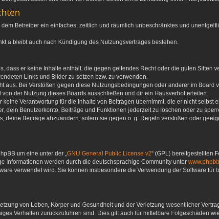
chten
 du dem Betreiber ein einfaches, zeitlich und räumlich unbeschränktes und unentgel
nkt a bleibt auch nach Kündigung des Nutzungsvertrages bestehen.
ags, dass er keine Inhalte enthält, die gegen geltendes Recht oder die guten Sitten
rwendeten Links und Bilder zu setzen bzw. zu verwenden.
ht aus. Bei Verstößen gegen diese Nutzungsbedingungen oder anderer im Board ver
von der Nutzung dieses Boards ausschließen und dir ein Hausverbot erteilen.
keine Verantwortung für die Inhalte von Beiträgen übernimmt, die er nicht selbst ers
, dein Benutzerkonto, Beiträge und Funktionen jederzeit zu löschen oder zu sperr
s, deine Beiträge abzuändern, sofern sie gegen o. g. Regeln verstoßen oder geeign
phpBB um eine unter der „
GNU General Public License v2
“ (GPL) bereitgestellten
ige Informationen werden durch die deutschsprachige Community unter
www.phpbb
oftware verwendet wird. Sie können insbesondere die Verwendung der Software für
letzung von Leben, Körper und Gesundheit und der Verletzung wesentlicher Vertrags
ässiges Verhalten zurückzuführen sind. Dies gilt auch für mittelbare Folgeschäden