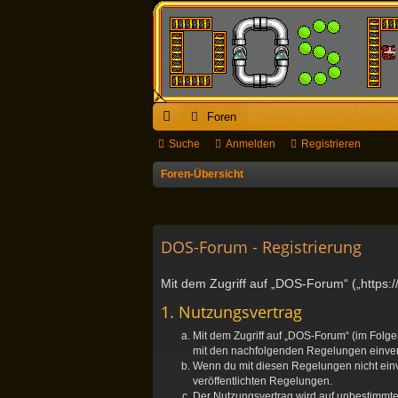
Foren
ch
Suche
Anmelden
Registrieren
ne
Foren-Übersicht
llz
ug
DOS-Forum - Registrierung
riff
Mit dem Zugriff auf „DOS-Forum“ („https:
1. Nutzungsvertrag
Mit dem Zugriff auf „DOS-Forum“ (im Folge
mit den nachfolgenden Regelungen einve
Wenn du mit diesen Regelungen nicht einver
veröffentlichten Regelungen.
Der Nutzungsvertrag wird auf unbestimmte 