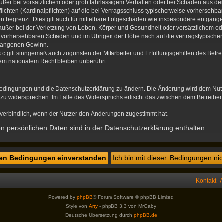
ußer bei vorsätzlichem oder grob fahrlässigem Verhalten oder bei Schäden aus d
flichten (Kardinalpflichten) auf die bei Vertragsschluss typischerweise vorherse
en begrenzt. Dies gilt auch für mittelbare Folgeschäden wie insbesondere entgan
ußer bei der Verletzung von Leben, Körper und Gesundheit oder vorsätzlichem ode
se vorhersehbaren Schäden und im Übrigen der Höhe nach auf die vertragstypischen
tgangenen Gewinn.
c gilt sinngemäß auch zugunsten der Mitarbeiter und Erfüllungsgehilfen des Betre
em nationalem Recht bleiben unberührt.
sbedingungen und die Datenschutzerklärung zu ändern. Die Änderung wird dem Nutze
n zu widersprechen. Im Falle des Widerspruchs erlischt das zwischen dem Betreibe
verbindlich, wenn der Nutzer den Änderungen zugestimmt hat.
 persönlichen Daten sind in der Datenschutzerklärung enthalten.
Kontakt
Powered by
phpBB
® Forum Software © phpBB Limited
Style von
Arty
- phpBB 3.3 von MrGaby
Deutsche Übersetzung durch
phpBB.de