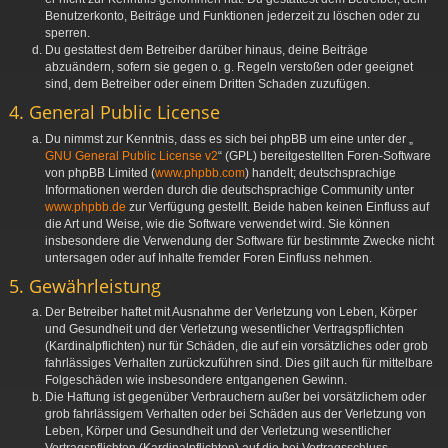
Benutzerkonto, Beiträge und Funktionen jederzeit zu löschen oder zu
sperren.
Du gestattest dem Betreiber darüber hinaus, deine Beiträge
abzuändern, sofern sie gegen o. g. Regeln verstoßen oder geeignet
sind, dem Betreiber oder einem Dritten Schaden zuzufügen.
4. General Public License
Du nimmst zur Kenntnis, dass es sich bei phpBB um eine unter der „
GNU General Public License v2
“ (GPL) bereitgestellten Foren-Software
von phpBB Limited (
www.phpbb.com
) handelt; deutschsprachige
Informationen werden durch die deutschsprachige Community unter
www.phpbb.de
zur Verfügung gestellt. Beide haben keinen Einfluss auf
die Art und Weise, wie die Software verwendet wird. Sie können
insbesondere die Verwendung der Software für bestimmte Zwecke nicht
untersagen oder auf Inhalte fremder Foren Einfluss nehmen.
5. Gewährleistung
Der Betreiber haftet mit Ausnahme der Verletzung von Leben, Körper
und Gesundheit und der Verletzung wesentlicher Vertragspflichten
(Kardinalpflichten) nur für Schäden, die auf ein vorsätzliches oder grob
fahrlässiges Verhalten zurückzuführen sind. Dies gilt auch für mittelbare
Folgeschäden wie insbesondere entgangenen Gewinn.
Die Haftung ist gegenüber Verbrauchern außer bei vorsätzlichem oder
grob fahrlässigem Verhalten oder bei Schäden aus der Verletzung von
Leben, Körper und Gesundheit und der Verletzung wesentlicher