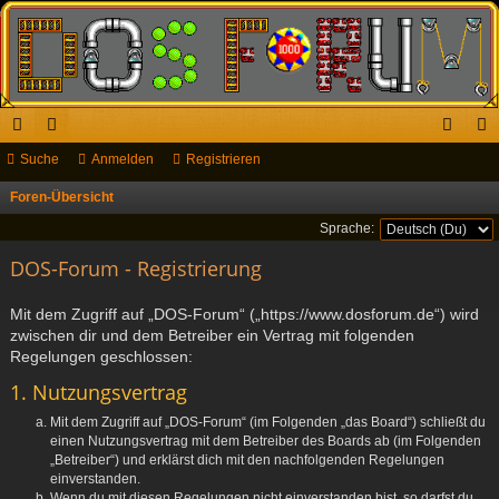
ch
Suche
or
Anmelden
Registrieren
n
eg
ne
en
m
ist
Foren-Übersicht
S
u
llz
el
rie
Sprache:
c
ug
DOS-Forum - Registrierung
de
re
h
riff
n
n
e
Mit dem Zugriff auf „DOS-Forum“ („https://www.dosforum.de“) wird
zwischen dir und dem Betreiber ein Vertrag mit folgenden
Regelungen geschlossen:
1. Nutzungsvertrag
Mit dem Zugriff auf „DOS-Forum“ (im Folgenden „das Board“) schließt du
einen Nutzungsvertrag mit dem Betreiber des Boards ab (im Folgenden
„Betreiber“) und erklärst dich mit den nachfolgenden Regelungen
einverstanden.
Wenn du mit diesen Regelungen nicht einverstanden bist, so darfst du