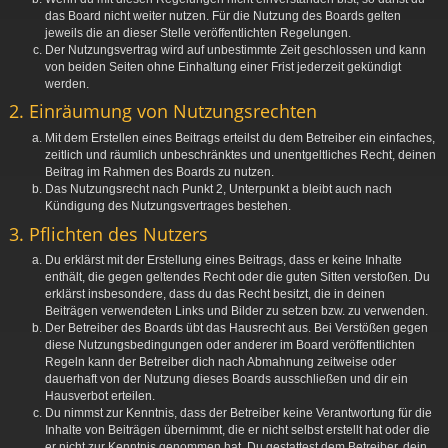
das Board nicht weiter nutzen. Für die Nutzung des Boards gelten
jeweils die an dieser Stelle veröffentlichten Regelungen.
Der Nutzungsvertrag wird auf unbestimmte Zeit geschlossen und kann
von beiden Seiten ohne Einhaltung einer Frist jederzeit gekündigt
werden.
2. Einräumung von Nutzungsrechten
Mit dem Erstellen eines Beitrags erteilst du dem Betreiber ein einfaches,
zeitlich und räumlich unbeschränktes und unentgeltliches Recht, deinen
Beitrag im Rahmen des Boards zu nutzen.
Das Nutzungsrecht nach Punkt 2, Unterpunkt a bleibt auch nach
Kündigung des Nutzungsvertrages bestehen.
3. Pflichten des Nutzers
Du erklärst mit der Erstellung eines Beitrags, dass er keine Inhalte
enthält, die gegen geltendes Recht oder die guten Sitten verstoßen. Du
erklärst insbesondere, dass du das Recht besitzt, die in deinen
Beiträgen verwendeten Links und Bilder zu setzen bzw. zu verwenden.
Der Betreiber des Boards übt das Hausrecht aus. Bei Verstößen gegen
diese Nutzungsbedingungen oder anderer im Board veröffentlichten
Regeln kann der Betreiber dich nach Abmahnung zeitweise oder
dauerhaft von der Nutzung dieses Boards ausschließen und dir ein
Hausverbot erteilen.
Du nimmst zur Kenntnis, dass der Betreiber keine Verantwortung für die
Inhalte von Beiträgen übernimmt, die er nicht selbst erstellt hat oder die
er nicht zur Kenntnis genommen hat. Du gestattest dem Betreiber, dein