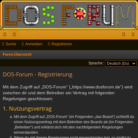
ch
Suche
or
Anmelden
Registrieren
n
eg
ne
en
m
ist
Foren-Übersicht
S
u
llz
el
rie
Sprache:
c
ug
DOS-Forum - Registrierung
de
re
h
riff
n
n
e
Mit dem Zugriff auf „DOS-Forum“ („https://www.dosforum.de“) wird
zwischen dir und dem Betreiber ein Vertrag mit folgenden
Regelungen geschlossen:
1. Nutzungsvertrag
Mit dem Zugriff auf „DOS-Forum“ (im Folgenden „das Board“) schließt du
einen Nutzungsvertrag mit dem Betreiber des Boards ab (im Folgenden
„Betreiber“) und erklärst dich mit den nachfolgenden Regelungen
einverstanden.
Wenn du mit diesen Regelungen nicht einverstanden bist, so darfst du