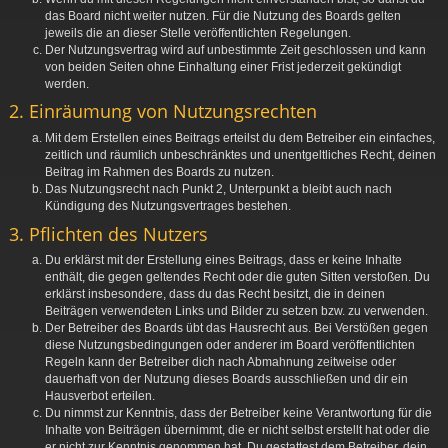
das Board nicht weiter nutzen. Für die Nutzung des Boards gelten
jeweils die an dieser Stelle veröffentlichten Regelungen.
Der Nutzungsvertrag wird auf unbestimmte Zeit geschlossen und kann
von beiden Seiten ohne Einhaltung einer Frist jederzeit gekündigt
werden.
2. Einräumung von Nutzungsrechten
Mit dem Erstellen eines Beitrags erteilst du dem Betreiber ein einfaches,
zeitlich und räumlich unbeschränktes und unentgeltliches Recht, deinen
Beitrag im Rahmen des Boards zu nutzen.
Das Nutzungsrecht nach Punkt 2, Unterpunkt a bleibt auch nach
Kündigung des Nutzungsvertrages bestehen.
3. Pflichten des Nutzers
Du erklärst mit der Erstellung eines Beitrags, dass er keine Inhalte
enthält, die gegen geltendes Recht oder die guten Sitten verstoßen. Du
erklärst insbesondere, dass du das Recht besitzt, die in deinen
Beiträgen verwendeten Links und Bilder zu setzen bzw. zu verwenden.
Der Betreiber des Boards übt das Hausrecht aus. Bei Verstößen gegen
diese Nutzungsbedingungen oder anderer im Board veröffentlichten
Regeln kann der Betreiber dich nach Abmahnung zeitweise oder
dauerhaft von der Nutzung dieses Boards ausschließen und dir ein
Hausverbot erteilen.
Du nimmst zur Kenntnis, dass der Betreiber keine Verantwortung für die
Inhalte von Beiträgen übernimmt, die er nicht selbst erstellt hat oder die
er nicht zur Kenntnis genommen hat. Du gestattest dem Betreiber, dein