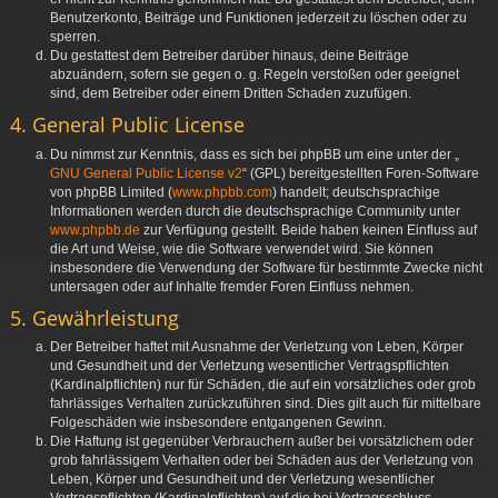
Benutzerkonto, Beiträge und Funktionen jederzeit zu löschen oder zu
sperren.
Du gestattest dem Betreiber darüber hinaus, deine Beiträge
abzuändern, sofern sie gegen o. g. Regeln verstoßen oder geeignet
sind, dem Betreiber oder einem Dritten Schaden zuzufügen.
4. General Public License
Du nimmst zur Kenntnis, dass es sich bei phpBB um eine unter der „
GNU General Public License v2
“ (GPL) bereitgestellten Foren-Software
von phpBB Limited (
www.phpbb.com
) handelt; deutschsprachige
Informationen werden durch die deutschsprachige Community unter
www.phpbb.de
zur Verfügung gestellt. Beide haben keinen Einfluss auf
die Art und Weise, wie die Software verwendet wird. Sie können
insbesondere die Verwendung der Software für bestimmte Zwecke nicht
untersagen oder auf Inhalte fremder Foren Einfluss nehmen.
5. Gewährleistung
Der Betreiber haftet mit Ausnahme der Verletzung von Leben, Körper
und Gesundheit und der Verletzung wesentlicher Vertragspflichten
(Kardinalpflichten) nur für Schäden, die auf ein vorsätzliches oder grob
fahrlässiges Verhalten zurückzuführen sind. Dies gilt auch für mittelbare
Folgeschäden wie insbesondere entgangenen Gewinn.
Die Haftung ist gegenüber Verbrauchern außer bei vorsätzlichem oder
grob fahrlässigem Verhalten oder bei Schäden aus der Verletzung von
Leben, Körper und Gesundheit und der Verletzung wesentlicher