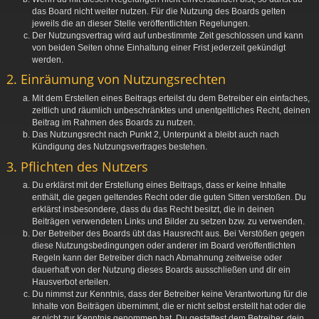
das Board nicht weiter nutzen. Für die Nutzung des Boards gelten
jeweils die an dieser Stelle veröffentlichten Regelungen.
Der Nutzungsvertrag wird auf unbestimmte Zeit geschlossen und kann
von beiden Seiten ohne Einhaltung einer Frist jederzeit gekündigt
werden.
2. Einräumung von Nutzungsrechten
Mit dem Erstellen eines Beitrags erteilst du dem Betreiber ein einfaches,
zeitlich und räumlich unbeschränktes und unentgeltliches Recht, deinen
Beitrag im Rahmen des Boards zu nutzen.
Das Nutzungsrecht nach Punkt 2, Unterpunkt a bleibt auch nach
Kündigung des Nutzungsvertrages bestehen.
3. Pflichten des Nutzers
Du erklärst mit der Erstellung eines Beitrags, dass er keine Inhalte
enthält, die gegen geltendes Recht oder die guten Sitten verstoßen. Du
erklärst insbesondere, dass du das Recht besitzt, die in deinen
Beiträgen verwendeten Links und Bilder zu setzen bzw. zu verwenden.
Der Betreiber des Boards übt das Hausrecht aus. Bei Verstößen gegen
diese Nutzungsbedingungen oder anderer im Board veröffentlichten
Regeln kann der Betreiber dich nach Abmahnung zeitweise oder
dauerhaft von der Nutzung dieses Boards ausschließen und dir ein
Hausverbot erteilen.
Du nimmst zur Kenntnis, dass der Betreiber keine Verantwortung für die
Inhalte von Beiträgen übernimmt, die er nicht selbst erstellt hat oder die
er nicht zur Kenntnis genommen hat. Du gestattest dem Betreiber, dein