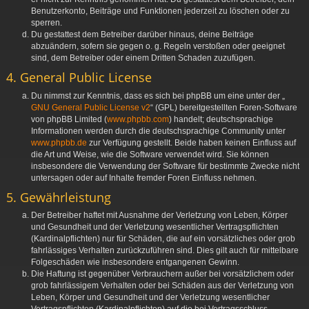
Benutzerkonto, Beiträge und Funktionen jederzeit zu löschen oder zu
sperren.
Du gestattest dem Betreiber darüber hinaus, deine Beiträge
abzuändern, sofern sie gegen o. g. Regeln verstoßen oder geeignet
sind, dem Betreiber oder einem Dritten Schaden zuzufügen.
4. General Public License
Du nimmst zur Kenntnis, dass es sich bei phpBB um eine unter der „
GNU General Public License v2
“ (GPL) bereitgestellten Foren-Software
von phpBB Limited (
www.phpbb.com
) handelt; deutschsprachige
Informationen werden durch die deutschsprachige Community unter
www.phpbb.de
zur Verfügung gestellt. Beide haben keinen Einfluss auf
die Art und Weise, wie die Software verwendet wird. Sie können
insbesondere die Verwendung der Software für bestimmte Zwecke nicht
untersagen oder auf Inhalte fremder Foren Einfluss nehmen.
5. Gewährleistung
Der Betreiber haftet mit Ausnahme der Verletzung von Leben, Körper
und Gesundheit und der Verletzung wesentlicher Vertragspflichten
(Kardinalpflichten) nur für Schäden, die auf ein vorsätzliches oder grob
fahrlässiges Verhalten zurückzuführen sind. Dies gilt auch für mittelbare
Folgeschäden wie insbesondere entgangenen Gewinn.
Die Haftung ist gegenüber Verbrauchern außer bei vorsätzlichem oder
grob fahrlässigem Verhalten oder bei Schäden aus der Verletzung von
Leben, Körper und Gesundheit und der Verletzung wesentlicher