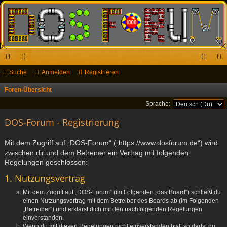
ch
Suche
or
Anmelden
Registrieren
n
eg
ne
en
m
ist
Foren-Übersicht
S
u
llz
el
rie
Sprache:
c
ug
DOS-Forum - Registrierung
de
re
h
riff
n
n
e
Mit dem Zugriff auf „DOS-Forum“ („https://www.dosforum.de“) wird
zwischen dir und dem Betreiber ein Vertrag mit folgenden
Regelungen geschlossen:
1. Nutzungsvertrag
Mit dem Zugriff auf „DOS-Forum“ (im Folgenden „das Board“) schließt du
einen Nutzungsvertrag mit dem Betreiber des Boards ab (im Folgenden
„Betreiber“) und erklärst dich mit den nachfolgenden Regelungen
einverstanden.
Wenn du mit diesen Regelungen nicht einverstanden bist, so darfst du