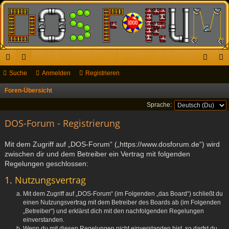
ch
Suche
or
Anmelden
Registrieren
n
eg
ne
en
m
ist
Foren-Übersicht
S
u
llz
el
rie
Sprache:
c
ug
DOS-Forum - Registrierung
de
re
h
riff
n
n
e
Mit dem Zugriff auf „DOS-Forum“ („https://www.dosforum.de“) wird
zwischen dir und dem Betreiber ein Vertrag mit folgenden
Regelungen geschlossen:
1. Nutzungsvertrag
Mit dem Zugriff auf „DOS-Forum“ (im Folgenden „das Board“) schließt du
einen Nutzungsvertrag mit dem Betreiber des Boards ab (im Folgenden
„Betreiber“) und erklärst dich mit den nachfolgenden Regelungen
einverstanden.
Wenn du mit diesen Regelungen nicht einverstanden bist, so darfst du