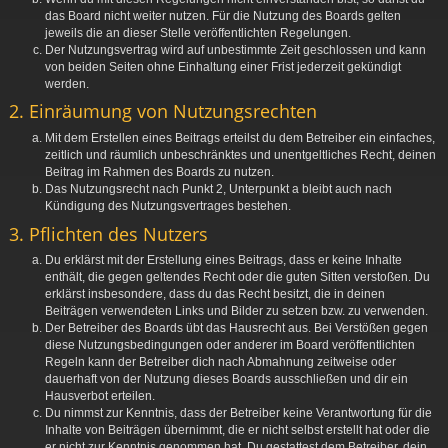
das Board nicht weiter nutzen. Für die Nutzung des Boards gelten
jeweils die an dieser Stelle veröffentlichten Regelungen.
Der Nutzungsvertrag wird auf unbestimmte Zeit geschlossen und kann
von beiden Seiten ohne Einhaltung einer Frist jederzeit gekündigt
werden.
2. Einräumung von Nutzungsrechten
Mit dem Erstellen eines Beitrags erteilst du dem Betreiber ein einfaches,
zeitlich und räumlich unbeschränktes und unentgeltliches Recht, deinen
Beitrag im Rahmen des Boards zu nutzen.
Das Nutzungsrecht nach Punkt 2, Unterpunkt a bleibt auch nach
Kündigung des Nutzungsvertrages bestehen.
3. Pflichten des Nutzers
Du erklärst mit der Erstellung eines Beitrags, dass er keine Inhalte
enthält, die gegen geltendes Recht oder die guten Sitten verstoßen. Du
erklärst insbesondere, dass du das Recht besitzt, die in deinen
Beiträgen verwendeten Links und Bilder zu setzen bzw. zu verwenden.
Der Betreiber des Boards übt das Hausrecht aus. Bei Verstößen gegen
diese Nutzungsbedingungen oder anderer im Board veröffentlichten
Regeln kann der Betreiber dich nach Abmahnung zeitweise oder
dauerhaft von der Nutzung dieses Boards ausschließen und dir ein
Hausverbot erteilen.
Du nimmst zur Kenntnis, dass der Betreiber keine Verantwortung für die
Inhalte von Beiträgen übernimmt, die er nicht selbst erstellt hat oder die
er nicht zur Kenntnis genommen hat. Du gestattest dem Betreiber, dein