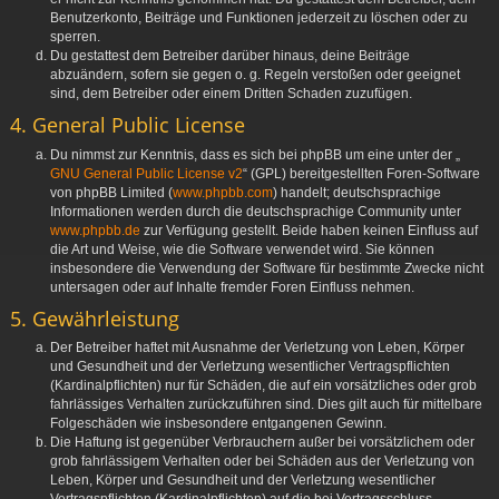
Benutzerkonto, Beiträge und Funktionen jederzeit zu löschen oder zu
sperren.
Du gestattest dem Betreiber darüber hinaus, deine Beiträge
abzuändern, sofern sie gegen o. g. Regeln verstoßen oder geeignet
sind, dem Betreiber oder einem Dritten Schaden zuzufügen.
4. General Public License
Du nimmst zur Kenntnis, dass es sich bei phpBB um eine unter der „
GNU General Public License v2
“ (GPL) bereitgestellten Foren-Software
von phpBB Limited (
www.phpbb.com
) handelt; deutschsprachige
Informationen werden durch die deutschsprachige Community unter
www.phpbb.de
zur Verfügung gestellt. Beide haben keinen Einfluss auf
die Art und Weise, wie die Software verwendet wird. Sie können
insbesondere die Verwendung der Software für bestimmte Zwecke nicht
untersagen oder auf Inhalte fremder Foren Einfluss nehmen.
5. Gewährleistung
Der Betreiber haftet mit Ausnahme der Verletzung von Leben, Körper
und Gesundheit und der Verletzung wesentlicher Vertragspflichten
(Kardinalpflichten) nur für Schäden, die auf ein vorsätzliches oder grob
fahrlässiges Verhalten zurückzuführen sind. Dies gilt auch für mittelbare
Folgeschäden wie insbesondere entgangenen Gewinn.
Die Haftung ist gegenüber Verbrauchern außer bei vorsätzlichem oder
grob fahrlässigem Verhalten oder bei Schäden aus der Verletzung von
Leben, Körper und Gesundheit und der Verletzung wesentlicher