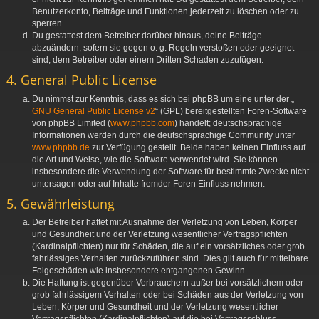
Benutzerkonto, Beiträge und Funktionen jederzeit zu löschen oder zu
sperren.
Du gestattest dem Betreiber darüber hinaus, deine Beiträge
abzuändern, sofern sie gegen o. g. Regeln verstoßen oder geeignet
sind, dem Betreiber oder einem Dritten Schaden zuzufügen.
4. General Public License
Du nimmst zur Kenntnis, dass es sich bei phpBB um eine unter der „
GNU General Public License v2
“ (GPL) bereitgestellten Foren-Software
von phpBB Limited (
www.phpbb.com
) handelt; deutschsprachige
Informationen werden durch die deutschsprachige Community unter
www.phpbb.de
zur Verfügung gestellt. Beide haben keinen Einfluss auf
die Art und Weise, wie die Software verwendet wird. Sie können
insbesondere die Verwendung der Software für bestimmte Zwecke nicht
untersagen oder auf Inhalte fremder Foren Einfluss nehmen.
5. Gewährleistung
Der Betreiber haftet mit Ausnahme der Verletzung von Leben, Körper
und Gesundheit und der Verletzung wesentlicher Vertragspflichten
(Kardinalpflichten) nur für Schäden, die auf ein vorsätzliches oder grob
fahrlässiges Verhalten zurückzuführen sind. Dies gilt auch für mittelbare
Folgeschäden wie insbesondere entgangenen Gewinn.
Die Haftung ist gegenüber Verbrauchern außer bei vorsätzlichem oder
grob fahrlässigem Verhalten oder bei Schäden aus der Verletzung von
Leben, Körper und Gesundheit und der Verletzung wesentlicher