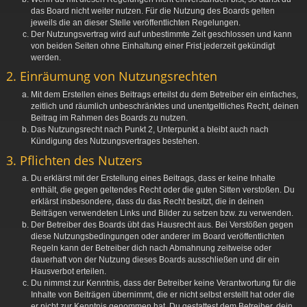
das Board nicht weiter nutzen. Für die Nutzung des Boards gelten
jeweils die an dieser Stelle veröffentlichten Regelungen.
Der Nutzungsvertrag wird auf unbestimmte Zeit geschlossen und kann
von beiden Seiten ohne Einhaltung einer Frist jederzeit gekündigt
werden.
2. Einräumung von Nutzungsrechten
Mit dem Erstellen eines Beitrags erteilst du dem Betreiber ein einfaches,
zeitlich und räumlich unbeschränktes und unentgeltliches Recht, deinen
Beitrag im Rahmen des Boards zu nutzen.
Das Nutzungsrecht nach Punkt 2, Unterpunkt a bleibt auch nach
Kündigung des Nutzungsvertrages bestehen.
3. Pflichten des Nutzers
Du erklärst mit der Erstellung eines Beitrags, dass er keine Inhalte
enthält, die gegen geltendes Recht oder die guten Sitten verstoßen. Du
erklärst insbesondere, dass du das Recht besitzt, die in deinen
Beiträgen verwendeten Links und Bilder zu setzen bzw. zu verwenden.
Der Betreiber des Boards übt das Hausrecht aus. Bei Verstößen gegen
diese Nutzungsbedingungen oder anderer im Board veröffentlichten
Regeln kann der Betreiber dich nach Abmahnung zeitweise oder
dauerhaft von der Nutzung dieses Boards ausschließen und dir ein
Hausverbot erteilen.
Du nimmst zur Kenntnis, dass der Betreiber keine Verantwortung für die
Inhalte von Beiträgen übernimmt, die er nicht selbst erstellt hat oder die
er nicht zur Kenntnis genommen hat. Du gestattest dem Betreiber, dein