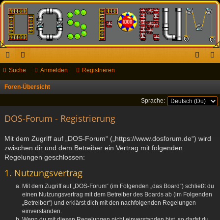
ch
Suche
or
Anmelden
Registrieren
n
eg
ne
en
m
ist
Foren-Übersicht
S
u
llz
el
rie
Sprache:
c
ug
DOS-Forum - Registrierung
de
re
h
riff
n
n
e
Mit dem Zugriff auf „DOS-Forum“ („https://www.dosforum.de“) wird
zwischen dir und dem Betreiber ein Vertrag mit folgenden
Regelungen geschlossen:
1. Nutzungsvertrag
Mit dem Zugriff auf „DOS-Forum“ (im Folgenden „das Board“) schließt du
einen Nutzungsvertrag mit dem Betreiber des Boards ab (im Folgenden
„Betreiber“) und erklärst dich mit den nachfolgenden Regelungen
einverstanden.
Wenn du mit diesen Regelungen nicht einverstanden bist, so darfst du