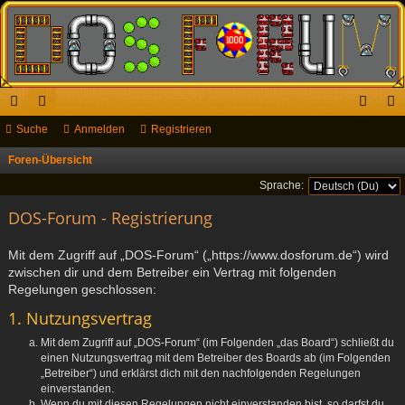
ch
Suche
or
Anmelden
Registrieren
n
eg
ne
en
m
ist
Foren-Übersicht
S
u
llz
el
rie
Sprache:
c
ug
DOS-Forum - Registrierung
de
re
h
riff
n
n
e
Mit dem Zugriff auf „DOS-Forum“ („https://www.dosforum.de“) wird
zwischen dir und dem Betreiber ein Vertrag mit folgenden
Regelungen geschlossen:
1. Nutzungsvertrag
Mit dem Zugriff auf „DOS-Forum“ (im Folgenden „das Board“) schließt du
einen Nutzungsvertrag mit dem Betreiber des Boards ab (im Folgenden
„Betreiber“) und erklärst dich mit den nachfolgenden Regelungen
einverstanden.
Wenn du mit diesen Regelungen nicht einverstanden bist, so darfst du