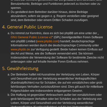
Benutzerkonto, Beiträge und Funktionen jederzeit zu löschen oder zu
sperren.
Du gestattest dem Betreiber darüber hinaus, deine Beiträge
abzuändern, sofern sie gegen o. g. Regeln verstoßen oder geeignet
sind, dem Betreiber oder einem Dritten Schaden zuzufügen.
4. General Public License
Du nimmst zur Kenntnis, dass es sich bei phpBB um eine unter der „
GNU General Public License v2
“ (GPL) bereitgestellten Foren-Software
von phpBB Limited (
www.phpbb.com
) handelt; deutschsprachige
Informationen werden durch die deutschsprachige Community unter
www.phpbb.de
zur Verfügung gestellt. Beide haben keinen Einfluss auf
die Art und Weise, wie die Software verwendet wird. Sie können
insbesondere die Verwendung der Software für bestimmte Zwecke nicht
untersagen oder auf Inhalte fremder Foren Einfluss nehmen.
5. Gewährleistung
Der Betreiber haftet mit Ausnahme der Verletzung von Leben, Körper
und Gesundheit und der Verletzung wesentlicher Vertragspflichten
(Kardinalpflichten) nur für Schäden, die auf ein vorsätzliches oder grob
fahrlässiges Verhalten zurückzuführen sind. Dies gilt auch für mittelbare
Folgeschäden wie insbesondere entgangenen Gewinn.
Die Haftung ist gegenüber Verbrauchern außer bei vorsätzlichem oder
grob fahrlässigem Verhalten oder bei Schäden aus der Verletzung von
Leben, Körper und Gesundheit und der Verletzung wesentlicher