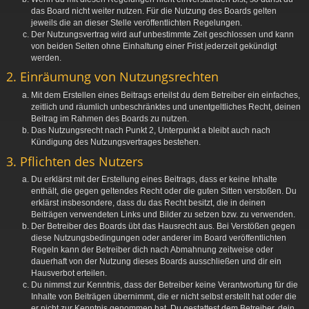
das Board nicht weiter nutzen. Für die Nutzung des Boards gelten
jeweils die an dieser Stelle veröffentlichten Regelungen.
Der Nutzungsvertrag wird auf unbestimmte Zeit geschlossen und kann
von beiden Seiten ohne Einhaltung einer Frist jederzeit gekündigt
werden.
2. Einräumung von Nutzungsrechten
Mit dem Erstellen eines Beitrags erteilst du dem Betreiber ein einfaches,
zeitlich und räumlich unbeschränktes und unentgeltliches Recht, deinen
Beitrag im Rahmen des Boards zu nutzen.
Das Nutzungsrecht nach Punkt 2, Unterpunkt a bleibt auch nach
Kündigung des Nutzungsvertrages bestehen.
3. Pflichten des Nutzers
Du erklärst mit der Erstellung eines Beitrags, dass er keine Inhalte
enthält, die gegen geltendes Recht oder die guten Sitten verstoßen. Du
erklärst insbesondere, dass du das Recht besitzt, die in deinen
Beiträgen verwendeten Links und Bilder zu setzen bzw. zu verwenden.
Der Betreiber des Boards übt das Hausrecht aus. Bei Verstößen gegen
diese Nutzungsbedingungen oder anderer im Board veröffentlichten
Regeln kann der Betreiber dich nach Abmahnung zeitweise oder
dauerhaft von der Nutzung dieses Boards ausschließen und dir ein
Hausverbot erteilen.
Du nimmst zur Kenntnis, dass der Betreiber keine Verantwortung für die
Inhalte von Beiträgen übernimmt, die er nicht selbst erstellt hat oder die
er nicht zur Kenntnis genommen hat. Du gestattest dem Betreiber, dein