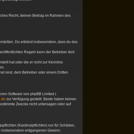
tliches Recht, deinen Beitrag im Rahmen des
 verstoßen. Du erklärst insbesondere, dass du das
öffentlichten Regeln kann der Betreiber dich
tellt hat oder die er nicht zur Kenntnis
en.
et sind, dem Betreiber oder einem Dritten
 Foren-Software von phpBB Limited (
.de
zur Verfügung gestellt. Beide haben keinen
 bestimmte Zwecke nicht untersagen oder auf
pflichten (Kardinalpflichten) nur für Schäden,
 wie insbesondere entgangenen Gewinn.