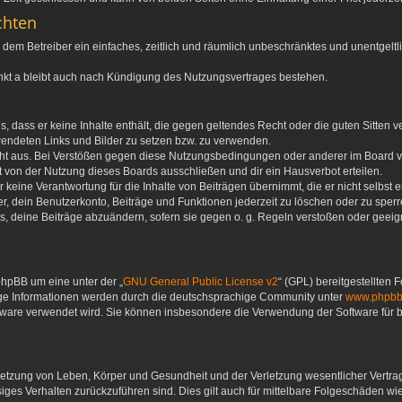
chten
 du dem Betreiber ein einfaches, zeitlich und räumlich unbeschränktes und unentgel
nkt a bleibt auch nach Kündigung des Nutzungsvertrages bestehen.
ags, dass er keine Inhalte enthält, die gegen geltendes Recht oder die guten Sitten
rwendeten Links und Bilder zu setzen bzw. zu verwenden.
ht aus. Bei Verstößen gegen diese Nutzungsbedingungen oder anderer im Board ver
von der Nutzung dieses Boards ausschließen und dir ein Hausverbot erteilen.
keine Verantwortung für die Inhalte von Beiträgen übernimmt, die er nicht selbst ers
, dein Benutzerkonto, Beiträge und Funktionen jederzeit zu löschen oder zu sperr
s, deine Beiträge abzuändern, sofern sie gegen o. g. Regeln verstoßen oder geeign
phpBB um eine unter der „
GNU General Public License v2
“ (GPL) bereitgestellten
ige Informationen werden durch die deutschsprachige Community unter
www.phpbb
oftware verwendet wird. Sie können insbesondere die Verwendung der Software für
letzung von Leben, Körper und Gesundheit und der Verletzung wesentlicher Vertrags
ässiges Verhalten zurückzuführen sind. Dies gilt auch für mittelbare Folgeschäden