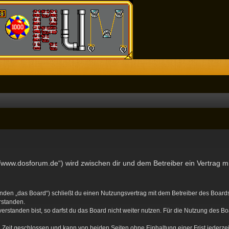
//www.dosforum.de“) wird zwischen dir und dem Betreiber ein Vertrag 
nden „das Board“) schließt du einen Nutzungsvertrag mit dem Betreiber des Boards 
rstanden.
standen bist, so darfst du das Board nicht weiter nutzen. Für die Nutzung des Boa
Zeit geschlossen und kann von beiden Seiten ohne Einhaltung einer Frist jederze