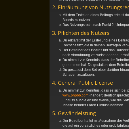
2. Einräumung von Nutzungsre
Mit dem Erstellen eines Beitrags erteilst
Boards zu nutzen.
Das Nutzungsrecht nach Punkt 2, Unterpu
3. Pflichten des Nutzers
Du erklärst mit der Erstellung eines Beitr
Recht besitzt, die in deinen Beiträgen ve
Der Betreiber des Boards übt das Hausrec
nach Abmahnung zeitweise oder dauerhaft 
Du nimmst zur Kenntnis, dass der Betreiber 
genommen hat. Du gestattest dem Betreiber
Du gestattest dem Betreiber darüber hinau
Schaden zuzufügen.
4. General Public License
Du nimmst zur Kenntnis, dass es sich bei 
www.phpbb.com
) handelt; deutschsprach
Einfluss auf die Art und Weise, wie die S
Inhalte fremder Foren Einfluss nehmen.
5. Gewährleistung
Der Betreiber haftet mit Ausnahme der Ver
die auf ein vorsätzliches oder grob fahrl