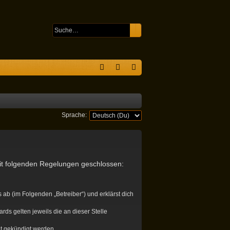
Suche
Erweiterte Suche
S
F
n
eg
A
m
ist
Q
el
rie
Sprache:
de
re
n
n
mit folgenden Regelungen geschlossen:
ab (im Folgenden „Betreiber“) und erklärst dich
rds gelten jeweils die an dieser Stelle
it gekündigt werden.