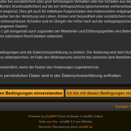
ußer bei vorsätzlichem oder grob fahrlässigem Verhalten oder bei Schäden aus d
flichten (Kardinalpflichten) auf die bei Vertragsschluss typischerweise vorherse
en begrenzt. Dies gilt auch für mittelbare Folgeschäden wie insbesondere entgan
ußer bei der Verletzung von Leben, Körper und Gesundheit oder vorsätzlichem ode
se vorhersehbaren Schäden und im Übrigen der Höhe nach auf die vertragstypischen
tgangenen Gewinn.
c gilt sinngemäß auch zugunsten der Mitarbeiter und Erfüllungsgehilfen des Betre
em nationalem Recht bleiben unberührt.
sbedingungen und die Datenschutzerklärung zu ändern. Die Änderung wird dem Nutze
n zu widersprechen. Im Falle des Widerspruchs erlischt das zwischen dem Betreibe
verbindlich, wenn der Nutzer den Änderungen zugestimmt hat.
 persönlichen Daten sind in der Datenschutzerklärung enthalten.
Kontakt
Powered by
phpBB
® Forum Software © phpBB Limited
Style von
Arty
- phpBB 3.3 von MrGaby
Deutsche Übersetzung durch
phpBB.de