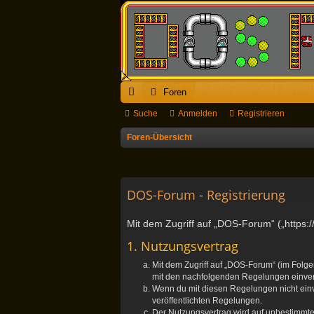
Foren
ch
Suche
Anmelden
Registrieren
ne
Foren-Übersicht
llz
ug
DOS-Forum - Registrierung
riff
Mit dem Zugriff auf „DOS-Forum“ („https:
1. Nutzungsvertrag
Mit dem Zugriff auf „DOS-Forum“ (im Folge
mit den nachfolgenden Regelungen einve
Wenn du mit diesen Regelungen nicht einver
veröffentlichten Regelungen.
Der Nutzungsvertrag wird auf unbestimmte 