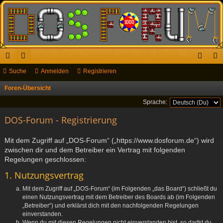
ch
Suche
or
Anmelden
Registrieren
n
eg
ne
en
m
ist
Foren-Übersicht
S
u
llz
el
rie
Sprache:
c
ug
DOS-Forum - Registrierung
de
re
h
riff
n
n
e
Mit dem Zugriff auf „DOS-Forum“ („https://www.dosforum.de“) wird
zwischen dir und dem Betreiber ein Vertrag mit folgenden
Regelungen geschlossen:
1. Nutzungsvertrag
Mit dem Zugriff auf „DOS-Forum“ (im Folgenden „das Board“) schließt du
einen Nutzungsvertrag mit dem Betreiber des Boards ab (im Folgenden
„Betreiber“) und erklärst dich mit den nachfolgenden Regelungen
einverstanden.
Wenn du mit diesen Regelungen nicht einverstanden bist, so darfst du