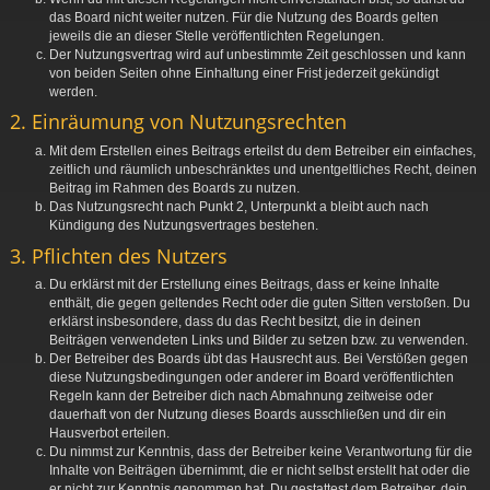
das Board nicht weiter nutzen. Für die Nutzung des Boards gelten
jeweils die an dieser Stelle veröffentlichten Regelungen.
Der Nutzungsvertrag wird auf unbestimmte Zeit geschlossen und kann
von beiden Seiten ohne Einhaltung einer Frist jederzeit gekündigt
werden.
2. Einräumung von Nutzungsrechten
Mit dem Erstellen eines Beitrags erteilst du dem Betreiber ein einfaches,
zeitlich und räumlich unbeschränktes und unentgeltliches Recht, deinen
Beitrag im Rahmen des Boards zu nutzen.
Das Nutzungsrecht nach Punkt 2, Unterpunkt a bleibt auch nach
Kündigung des Nutzungsvertrages bestehen.
3. Pflichten des Nutzers
Du erklärst mit der Erstellung eines Beitrags, dass er keine Inhalte
enthält, die gegen geltendes Recht oder die guten Sitten verstoßen. Du
erklärst insbesondere, dass du das Recht besitzt, die in deinen
Beiträgen verwendeten Links und Bilder zu setzen bzw. zu verwenden.
Der Betreiber des Boards übt das Hausrecht aus. Bei Verstößen gegen
diese Nutzungsbedingungen oder anderer im Board veröffentlichten
Regeln kann der Betreiber dich nach Abmahnung zeitweise oder
dauerhaft von der Nutzung dieses Boards ausschließen und dir ein
Hausverbot erteilen.
Du nimmst zur Kenntnis, dass der Betreiber keine Verantwortung für die
Inhalte von Beiträgen übernimmt, die er nicht selbst erstellt hat oder die
er nicht zur Kenntnis genommen hat. Du gestattest dem Betreiber, dein