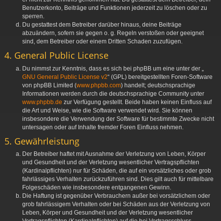
Benutzerkonto, Beiträge und Funktionen jederzeit zu löschen oder zu
sperren.
Du gestattest dem Betreiber darüber hinaus, deine Beiträge
abzuändern, sofern sie gegen o. g. Regeln verstoßen oder geeignet
sind, dem Betreiber oder einem Dritten Schaden zuzufügen.
4. General Public License
Du nimmst zur Kenntnis, dass es sich bei phpBB um eine unter der „
GNU General Public License v2
“ (GPL) bereitgestellten Foren-Software
von phpBB Limited (
www.phpbb.com
) handelt; deutschsprachige
Informationen werden durch die deutschsprachige Community unter
www.phpbb.de
zur Verfügung gestellt. Beide haben keinen Einfluss auf
die Art und Weise, wie die Software verwendet wird. Sie können
insbesondere die Verwendung der Software für bestimmte Zwecke nicht
untersagen oder auf Inhalte fremder Foren Einfluss nehmen.
5. Gewährleistung
Der Betreiber haftet mit Ausnahme der Verletzung von Leben, Körper
und Gesundheit und der Verletzung wesentlicher Vertragspflichten
(Kardinalpflichten) nur für Schäden, die auf ein vorsätzliches oder grob
fahrlässiges Verhalten zurückzuführen sind. Dies gilt auch für mittelbare
Folgeschäden wie insbesondere entgangenen Gewinn.
Die Haftung ist gegenüber Verbrauchern außer bei vorsätzlichem oder
grob fahrlässigem Verhalten oder bei Schäden aus der Verletzung von
Leben, Körper und Gesundheit und der Verletzung wesentlicher