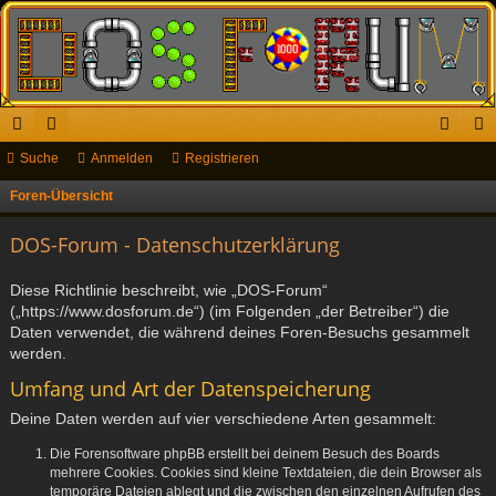
ch
Suche
or
Anmelden
Registrieren
n
eg
ne
en
m
ist
Foren-Übersicht
S
u
llz
el
rie
DOS-Forum - Datenschutzerklärung
c
ug
de
re
h
Diese Richtlinie beschreibt, wie „DOS-Forum“
riff
n
n
e
(„https://www.dosforum.de“) (im Folgenden „der Betreiber“) die
Daten verwendet, die während deines Foren-Besuchs gesammelt
werden.
Umfang und Art der Datenspeicherung
Deine Daten werden auf vier verschiedene Arten gesammelt:
Die Forensoftware phpBB erstellt bei deinem Besuch des Boards
mehrere Cookies. Cookies sind kleine Textdateien, die dein Browser als
temporäre Dateien ablegt und die zwischen den einzelnen Aufrufen des