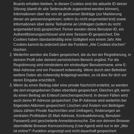
Boards erhalten bleiben. In diesen Cookies sind die aktuelle ID deiner
Sitzung (damit dir alle Seitenaufrufe zugeordnet werden können),
Informationen über die von dir gelesenen Beiträge (zur Markierung
dieser als gelesen/ungelesen; sofern du nicht angemeldet bist) sowie
Informationen über deine Teilnahme an Umfragen (sofern du nicht
angemeldet bist) gespeichert. Ferner werden deine Benutzer-ID, ein
Authentifizierungsschlüssel und eine Session-ID gespeichert. Die
Cookies haben standardmäßig eine Gültigkeit von einem Jahr. Alle
Cookies kannst du jederzeit über die Funktion „Alle Cookies löschen“
löschen.
Weiterhin werden die Daten gespeichert, die du bei der Registrierung, in
deinem Profil oder deinem persönlichem Bereich angibst. Für die
Registrierung sind mindestens ein eindeutiger Benutzername, eine E-
Mail-Adresse und ein Passwort notwendig. Wenn durch den Betreiber
weitere Daten als notwendig festgelegt wurden, so ist dies für dich vor
deren Eingabe ersichtlich.
Wenn du einen Beitrag oder eine private Nachricht erstellst, so werden
die dort eingegebenen Daten ebenfalls gespeichert. Gleiches gilt, wenn
du einen Beitrag als Entwurf zwischenspeicherst. In diesen Fällen wird
auch deine IP-Adresse gespeichert. Die IP-Adresse wird weiterhin bei
folgenden Aktionen gespeichert: Löschen und Ändern von Beiträgen
(dazu zählen Private Nachrichten und Umfragen), Änderungen an
zentralen Profildaten (E-Mail-Adresse, Kontoaktivierung, Benutzer-
Passwort) und gescheiterte Anmeldeversuche. Die von deinem Browser
übermittelte Browser-Kennzeichnung (User Agent) wird nur in der „Wer
ist online?“-Funktion angezeigt und nicht dauerhaft gespeichert.