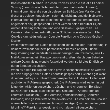
Boards erhalten bleiben. In diesen Cookies sind die aktuelle ID deiner
Sitzung (damit dir alle Seitenaufrufe zugeordnet werden können),
Informationen über die von dir gelesenen Beiträge (zur Markierung
dieser als gelesen/ungelesen; sofern du nicht angemeldet bist) sowie
Informationen über deine Teilnahme an Umfragen (sofern du nicht
angemeldet bist) gespeichert. Ferner werden deine Benutzer-ID, ein
Authentifizierungsschlüssel und eine Session-ID gespeichert. Die
Cookies haben standardmäßig eine Gültigkeit von einem Jahr. Alle
Cookies kannst du jederzeit über die Funktion „Alle Cookies löschen“
löschen.
Weiterhin werden die Daten gespeichert, die du bei der Registrierung, in
deinem Profil oder deinem persönlichem Bereich angibst. Für die
Registrierung sind mindestens ein eindeutiger Benutzername, eine E-
Mail-Adresse und ein Passwort notwendig. Wenn durch den Betreiber
weitere Daten als notwendig festgelegt wurden, so ist dies für dich vor
deren Eingabe ersichtlich.
Wenn du einen Beitrag oder eine private Nachricht erstellst, so werden
die dort eingegebenen Daten ebenfalls gespeichert. Gleiches gilt, wenn
du einen Beitrag als Entwurf zwischenspeicherst. In diesen Fällen wird
auch deine IP-Adresse gespeichert. Die IP-Adresse wird weiterhin bei
folgenden Aktionen gespeichert: Löschen und Ändern von Beiträgen
(dazu zählen Private Nachrichten und Umfragen), Änderungen an
zentralen Profildaten (E-Mail-Adresse, Kontoaktivierung, Benutzer-
Passwort) und gescheiterte Anmeldeversuche. Die von deinem Browser
übermittelte Browser-Kennzeichnung (User Agent) wird nur in der „Wer
ist online?“-Funktion angezeigt und nicht dauerhaft gespeichert.