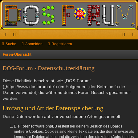
ch
Suche
or
Anmelden
Registrieren
n
eg
ne
en
m
ist
Foren-Übersicht
S
u
llz
el
rie
DOS-Forum - Datenschutzerklärung
c
ug
de
re
h
Diese Richtlinie beschreibt, wie „DOS-Forum“
riff
n
n
e
(„https://www.dosforum.de“) (im Folgenden „der Betreiber“) die
Daten verwendet, die während deines Foren-Besuchs gesammelt
werden.
Umfang und Art der Datenspeicherung
Deine Daten werden auf vier verschiedene Arten gesammelt:
Die Forensoftware phpBB erstellt bei deinem Besuch des Boards
mehrere Cookies. Cookies sind kleine Textdateien, die dein Browser als
temporäre Dateien ablegt und die zwischen den einzelnen Aufrufen des