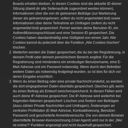
Boards erhalten bleiben. In diesen Cookies sind die aktuelle ID deiner
Sitzung (damit dir alle Seitenaufrufe zugeordnet werden können),
Informationen über die von dir gelesenen Beiträge (zur Markierung
dieser als gelesen/ungelesen; sofern du nicht angemeldet bist) sowie
Informationen über deine Teilnahme an Umfragen (sofern du nicht
angemeldet bist) gespeichert. Ferner werden deine Benutzer-ID, ein
Authentifizierungsschlüssel und eine Session-ID gespeichert. Die
Cookies haben standardmäßig eine Gültigkeit von einem Jahr. Alle
Cookies kannst du jederzeit über die Funktion „Alle Cookies löschen“
löschen.
Weiterhin werden die Daten gespeichert, die du bei der Registrierung, in
deinem Profil oder deinem persönlichem Bereich angibst. Für die
Registrierung sind mindestens ein eindeutiger Benutzername, eine E-
Mail-Adresse und ein Passwort notwendig. Wenn durch den Betreiber
weitere Daten als notwendig festgelegt wurden, so ist dies für dich vor
deren Eingabe ersichtlich.
Wenn du einen Beitrag oder eine private Nachricht erstellst, so werden
die dort eingegebenen Daten ebenfalls gespeichert. Gleiches gilt, wenn
du einen Beitrag als Entwurf zwischenspeicherst. In diesen Fällen wird
auch deine IP-Adresse gespeichert. Die IP-Adresse wird weiterhin bei
folgenden Aktionen gespeichert: Löschen und Ändern von Beiträgen
(dazu zählen Private Nachrichten und Umfragen), Änderungen an
zentralen Profildaten (E-Mail-Adresse, Kontoaktivierung, Benutzer-
Passwort) und gescheiterte Anmeldeversuche. Die von deinem Browser
übermittelte Browser-Kennzeichnung (User Agent) wird nur in der „Wer
ist online?“-Funktion angezeigt und nicht dauerhaft gespeichert.