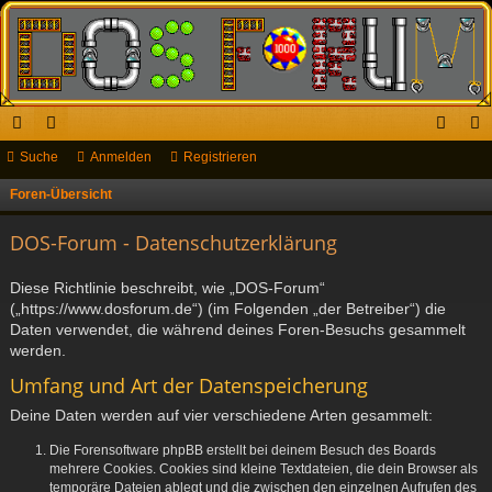
ch
Suche
or
Anmelden
Registrieren
n
eg
ne
en
m
ist
Foren-Übersicht
S
u
llz
el
rie
DOS-Forum - Datenschutzerklärung
c
ug
de
re
h
Diese Richtlinie beschreibt, wie „DOS-Forum“
riff
n
n
e
(„https://www.dosforum.de“) (im Folgenden „der Betreiber“) die
Daten verwendet, die während deines Foren-Besuchs gesammelt
werden.
Umfang und Art der Datenspeicherung
Deine Daten werden auf vier verschiedene Arten gesammelt:
Die Forensoftware phpBB erstellt bei deinem Besuch des Boards
mehrere Cookies. Cookies sind kleine Textdateien, die dein Browser als
temporäre Dateien ablegt und die zwischen den einzelnen Aufrufen des