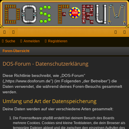
ch
Suche
or
Anmelden
Registrieren
n
eg
ne
en
m
ist
Foren-Übersicht
S
u
llz
el
rie
DOS-Forum - Datenschutzerklärung
c
ug
de
re
h
Diese Richtlinie beschreibt, wie „DOS-Forum“
riff
n
n
e
(„https://www.dosforum.de“) (im Folgenden „der Betreiber“) die
Daten verwendet, die während deines Foren-Besuchs gesammelt
werden.
Umfang und Art der Datenspeicherung
Deine Daten werden auf vier verschiedene Arten gesammelt:
Die Forensoftware phpBB erstellt bei deinem Besuch des Boards
mehrere Cookies. Cookies sind kleine Textdateien, die dein Browser als
temporäre Dateien ablegt und die zwischen den einzelnen Aufrufen des