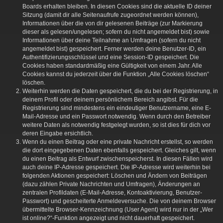
Boards erhalten bleiben. In diesen Cookies sind die aktuelle ID deiner
Sitzung (damit dir alle Seitenaufrufe zugeordnet werden können),
Informationen über die von dir gelesenen Beiträge (zur Markierung
dieser als gelesen/ungelesen; sofern du nicht angemeldet bist) sowie
Informationen über deine Teilnahme an Umfragen (sofern du nicht
angemeldet bist) gespeichert. Ferner werden deine Benutzer-ID, ein
Authentifizierungsschlüssel und eine Session-ID gespeichert. Die
Cookies haben standardmäßig eine Gültigkeit von einem Jahr. Alle
Cookies kannst du jederzeit über die Funktion „Alle Cookies löschen“
löschen.
Weiterhin werden die Daten gespeichert, die du bei der Registrierung, in
deinem Profil oder deinem persönlichem Bereich angibst. Für die
Registrierung sind mindestens ein eindeutiger Benutzername, eine E-
Mail-Adresse und ein Passwort notwendig. Wenn durch den Betreiber
weitere Daten als notwendig festgelegt wurden, so ist dies für dich vor
deren Eingabe ersichtlich.
Wenn du einen Beitrag oder eine private Nachricht erstellst, so werden
die dort eingegebenen Daten ebenfalls gespeichert. Gleiches gilt, wenn
du einen Beitrag als Entwurf zwischenspeicherst. In diesen Fällen wird
auch deine IP-Adresse gespeichert. Die IP-Adresse wird weiterhin bei
folgenden Aktionen gespeichert: Löschen und Ändern von Beiträgen
(dazu zählen Private Nachrichten und Umfragen), Änderungen an
zentralen Profildaten (E-Mail-Adresse, Kontoaktivierung, Benutzer-
Passwort) und gescheiterte Anmeldeversuche. Die von deinem Browser
übermittelte Browser-Kennzeichnung (User Agent) wird nur in der „Wer
ist online?“-Funktion angezeigt und nicht dauerhaft gespeichert.