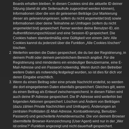
Boards erhalten bleiben. In diesen Cookies sind die aktuelle ID deiner
Sitzung (damit dir alle Seitenaufrufe zugeordnet werden können),
Informationen über die von dir gelesenen Beiträge (zur Markierung
dieser als gelesen/ungelesen; sofern du nicht angemeldet bist) sowie
Informationen über deine Teilnahme an Umfragen (sofern du nicht
angemeldet bist) gespeichert. Ferner werden deine Benutzer-ID, ein
Authentifizierungsschlüssel und eine Session-ID gespeichert. Die
Cookies haben standardmäßig eine Gültigkeit von einem Jahr. Alle
Cookies kannst du jederzeit über die Funktion „Alle Cookies löschen“
löschen.
Weiterhin werden die Daten gespeichert, die du bei der Registrierung, in
deinem Profil oder deinem persönlichem Bereich angibst. Für die
Registrierung sind mindestens ein eindeutiger Benutzername, eine E-
Mail-Adresse und ein Passwort notwendig. Wenn durch den Betreiber
weitere Daten als notwendig festgelegt wurden, so ist dies für dich vor
deren Eingabe ersichtlich.
Wenn du einen Beitrag oder eine private Nachricht erstellst, so werden
die dort eingegebenen Daten ebenfalls gespeichert. Gleiches gilt, wenn
du einen Beitrag als Entwurf zwischenspeicherst. In diesen Fällen wird
auch deine IP-Adresse gespeichert. Die IP-Adresse wird weiterhin bei
folgenden Aktionen gespeichert: Löschen und Ändern von Beiträgen
(dazu zählen Private Nachrichten und Umfragen), Änderungen an
zentralen Profildaten (E-Mail-Adresse, Kontoaktivierung, Benutzer-
Passwort) und gescheiterte Anmeldeversuche. Die von deinem Browser
übermittelte Browser-Kennzeichnung (User Agent) wird nur in der „Wer
ist online?“-Funktion angezeigt und nicht dauerhaft gespeichert.