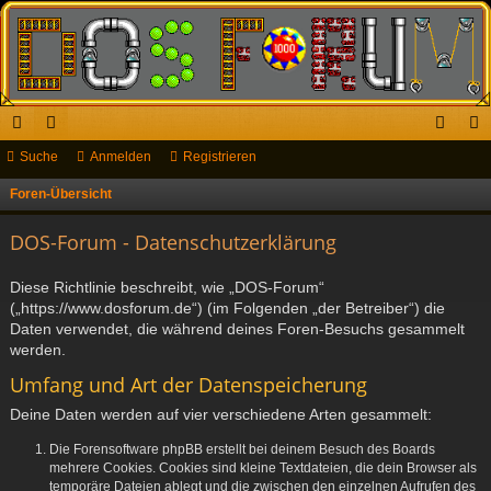
ch
Suche
or
Anmelden
Registrieren
n
eg
ne
en
m
ist
Foren-Übersicht
S
u
llz
el
rie
DOS-Forum - Datenschutzerklärung
c
ug
de
re
h
Diese Richtlinie beschreibt, wie „DOS-Forum“
riff
n
n
e
(„https://www.dosforum.de“) (im Folgenden „der Betreiber“) die
Daten verwendet, die während deines Foren-Besuchs gesammelt
werden.
Umfang und Art der Datenspeicherung
Deine Daten werden auf vier verschiedene Arten gesammelt:
Die Forensoftware phpBB erstellt bei deinem Besuch des Boards
mehrere Cookies. Cookies sind kleine Textdateien, die dein Browser als
temporäre Dateien ablegt und die zwischen den einzelnen Aufrufen des