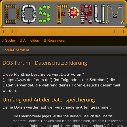
ch
Suche
or
Anmelden
Registrieren
n
eg
ne
en
m
ist
Foren-Übersicht
S
u
llz
el
rie
DOS-Forum - Datenschutzerklärung
c
ug
de
re
h
Diese Richtlinie beschreibt, wie „DOS-Forum“
riff
n
n
e
(„https://www.dosforum.de“) (im Folgenden „der Betreiber“) die
Daten verwendet, die während deines Foren-Besuchs gesammelt
werden.
Umfang und Art der Datenspeicherung
Deine Daten werden auf vier verschiedene Arten gesammelt:
Die Forensoftware phpBB erstellt bei deinem Besuch des Boards
mehrere Cookies. Cookies sind kleine Textdateien, die dein Browser als
temporäre Dateien ablegt und die zwischen den einzelnen Aufrufen des