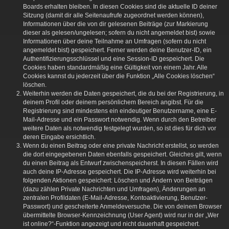
Boards erhalten bleiben. In diesen Cookies sind die aktuelle ID deiner
Sitzung (damit dir alle Seitenaufrufe zugeordnet werden können),
Informationen über die von dir gelesenen Beiträge (zur Markierung
dieser als gelesen/ungelesen; sofern du nicht angemeldet bist) sowie
Informationen über deine Teilnahme an Umfragen (sofern du nicht
angemeldet bist) gespeichert. Ferner werden deine Benutzer-ID, ein
Authentifizierungsschlüssel und eine Session-ID gespeichert. Die
Cookies haben standardmäßig eine Gültigkeit von einem Jahr. Alle
Cookies kannst du jederzeit über die Funktion „Alle Cookies löschen“
löschen.
Weiterhin werden die Daten gespeichert, die du bei der Registrierung, in
deinem Profil oder deinem persönlichem Bereich angibst. Für die
Registrierung sind mindestens ein eindeutiger Benutzername, eine E-
Mail-Adresse und ein Passwort notwendig. Wenn durch den Betreiber
weitere Daten als notwendig festgelegt wurden, so ist dies für dich vor
deren Eingabe ersichtlich.
Wenn du einen Beitrag oder eine private Nachricht erstellst, so werden
die dort eingegebenen Daten ebenfalls gespeichert. Gleiches gilt, wenn
du einen Beitrag als Entwurf zwischenspeicherst. In diesen Fällen wird
auch deine IP-Adresse gespeichert. Die IP-Adresse wird weiterhin bei
folgenden Aktionen gespeichert: Löschen und Ändern von Beiträgen
(dazu zählen Private Nachrichten und Umfragen), Änderungen an
zentralen Profildaten (E-Mail-Adresse, Kontoaktivierung, Benutzer-
Passwort) und gescheiterte Anmeldeversuche. Die von deinem Browser
übermittelte Browser-Kennzeichnung (User Agent) wird nur in der „Wer
ist online?“-Funktion angezeigt und nicht dauerhaft gespeichert.