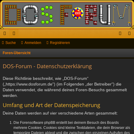
ch
Suche
or
Anmelden
Registrieren
n
eg
ne
en
m
ist
Foren-Übersicht
S
u
llz
el
rie
DOS-Forum - Datenschutzerklärung
c
ug
de
re
h
Diese Richtlinie beschreibt, wie „DOS-Forum“
riff
n
n
e
(„https://www.dosforum.de“) (im Folgenden „der Betreiber“) die
Daten verwendet, die während deines Foren-Besuchs gesammelt
werden.
Umfang und Art der Datenspeicherung
Deine Daten werden auf vier verschiedene Arten gesammelt:
Die Forensoftware phpBB erstellt bei deinem Besuch des Boards
mehrere Cookies. Cookies sind kleine Textdateien, die dein Browser als
temporäre Dateien ablegt und die zwischen den einzelnen Aufrufen des