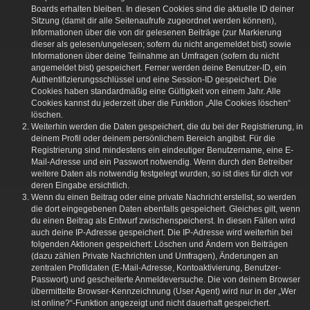
Boards erhalten bleiben. In diesen Cookies sind die aktuelle ID deiner
Sitzung (damit dir alle Seitenaufrufe zugeordnet werden können),
Informationen über die von dir gelesenen Beiträge (zur Markierung
dieser als gelesen/ungelesen; sofern du nicht angemeldet bist) sowie
Informationen über deine Teilnahme an Umfragen (sofern du nicht
angemeldet bist) gespeichert. Ferner werden deine Benutzer-ID, ein
Authentifizierungsschlüssel und eine Session-ID gespeichert. Die
Cookies haben standardmäßig eine Gültigkeit von einem Jahr. Alle
Cookies kannst du jederzeit über die Funktion „Alle Cookies löschen“
löschen.
Weiterhin werden die Daten gespeichert, die du bei der Registrierung, in
deinem Profil oder deinem persönlichem Bereich angibst. Für die
Registrierung sind mindestens ein eindeutiger Benutzername, eine E-
Mail-Adresse und ein Passwort notwendig. Wenn durch den Betreiber
weitere Daten als notwendig festgelegt wurden, so ist dies für dich vor
deren Eingabe ersichtlich.
Wenn du einen Beitrag oder eine private Nachricht erstellst, so werden
die dort eingegebenen Daten ebenfalls gespeichert. Gleiches gilt, wenn
du einen Beitrag als Entwurf zwischenspeicherst. In diesen Fällen wird
auch deine IP-Adresse gespeichert. Die IP-Adresse wird weiterhin bei
folgenden Aktionen gespeichert: Löschen und Ändern von Beiträgen
(dazu zählen Private Nachrichten und Umfragen), Änderungen an
zentralen Profildaten (E-Mail-Adresse, Kontoaktivierung, Benutzer-
Passwort) und gescheiterte Anmeldeversuche. Die von deinem Browser
übermittelte Browser-Kennzeichnung (User Agent) wird nur in der „Wer
ist online?“-Funktion angezeigt und nicht dauerhaft gespeichert.