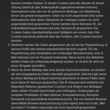
Boards erhalten bleiben. In diesen Cookies sind die aktuelle ID deiner
Sitzung (damit dir alle Seitenaufrufe zugeordnet werden können),
Informationen über die von dir gelesenen Beiträge (zur Markierung
dieser als gelesen/ungelesen; sofern du nicht angemeldet bist) sowie
Informationen über deine Teilnahme an Umfragen (sofern du nicht
angemeldet bist) gespeichert. Ferner werden deine Benutzer-ID, ein
Authentifizierungsschlüssel und eine Session-ID gespeichert. Die
Cookies haben standardmäßig eine Gültigkeit von einem Jahr. Alle
Cookies kannst du jederzeit über die Funktion „Alle Cookies löschen“
löschen.
Weiterhin werden die Daten gespeichert, die du bei der Registrierung, in
deinem Profil oder deinem persönlichem Bereich angibst. Für die
Registrierung sind mindestens ein eindeutiger Benutzername, eine E-
Mail-Adresse und ein Passwort notwendig. Wenn durch den Betreiber
weitere Daten als notwendig festgelegt wurden, so ist dies für dich vor
deren Eingabe ersichtlich.
Wenn du einen Beitrag oder eine private Nachricht erstellst, so werden
die dort eingegebenen Daten ebenfalls gespeichert. Gleiches gilt, wenn
du einen Beitrag als Entwurf zwischenspeicherst. In diesen Fällen wird
auch deine IP-Adresse gespeichert. Die IP-Adresse wird weiterhin bei
folgenden Aktionen gespeichert: Löschen und Ändern von Beiträgen
(dazu zählen Private Nachrichten und Umfragen), Änderungen an
zentralen Profildaten (E-Mail-Adresse, Kontoaktivierung, Benutzer-
Passwort) und gescheiterte Anmeldeversuche. Die von deinem Browser
übermittelte Browser-Kennzeichnung (User Agent) wird nur in der „Wer
ist online?“-Funktion angezeigt und nicht dauerhaft gespeichert.