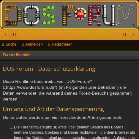
ch
Suche
or
Anmelden
Registrieren
n
eg
ne
en
m
ist
Foren-Übersicht
S
u
llz
el
rie
DOS-Forum - Datenschutzerklärung
c
ug
de
re
h
Diese Richtlinie beschreibt, wie „DOS-Forum“
riff
n
n
e
(„https://www.dosforum.de“) (im Folgenden „der Betreiber“) die
Daten verwendet, die während deines Foren-Besuchs gesammelt
werden.
Umfang und Art der Datenspeicherung
Deine Daten werden auf vier verschiedene Arten gesammelt:
Die Forensoftware phpBB erstellt bei deinem Besuch des Boards
mehrere Cookies. Cookies sind kleine Textdateien, die dein Browser als
temporäre Dateien ablegt und die zwischen den einzelnen Aufrufen des