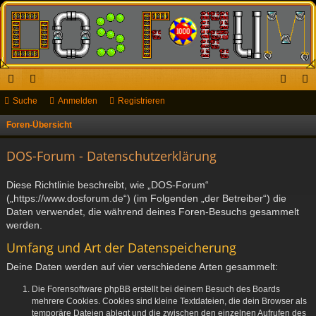
ch
Suche
or
Anmelden
Registrieren
n
eg
ne
en
m
ist
Foren-Übersicht
S
u
llz
el
rie
DOS-Forum - Datenschutzerklärung
c
ug
de
re
h
Diese Richtlinie beschreibt, wie „DOS-Forum“
riff
n
n
e
(„https://www.dosforum.de“) (im Folgenden „der Betreiber“) die
Daten verwendet, die während deines Foren-Besuchs gesammelt
werden.
Umfang und Art der Datenspeicherung
Deine Daten werden auf vier verschiedene Arten gesammelt:
Die Forensoftware phpBB erstellt bei deinem Besuch des Boards
mehrere Cookies. Cookies sind kleine Textdateien, die dein Browser als
temporäre Dateien ablegt und die zwischen den einzelnen Aufrufen des