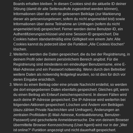
Boards erhalten bleiben. In diesen Cookies sind die aktuelle ID deiner
Sitzung (damit dir alle Seitenaufrufe zugeordnet werden können),
Informationen über die von dir gelesenen Beiträge (zur Markierung
dieser als gelesen/ungelesen; sofern du nicht angemeldet bist) sowie
Informationen über deine Teilnahme an Umfragen (sofern du nicht
angemeldet bist) gespeichert. Ferner werden deine Benutzer-ID, ein
Authentifizierungsschlüssel und eine Session-ID gespeichert. Die
Cookies haben standardmäßig eine Gültigkeit von einem Jahr. Alle
Cookies kannst du jederzeit über die Funktion „Alle Cookies löschen“
löschen.
Weiterhin werden die Daten gespeichert, die du bei der Registrierung, in
deinem Profil oder deinem persönlichem Bereich angibst. Für die
Registrierung sind mindestens ein eindeutiger Benutzername, eine E-
Mail-Adresse und ein Passwort notwendig. Wenn durch den Betreiber
weitere Daten als notwendig festgelegt wurden, so ist dies für dich vor
deren Eingabe ersichtlich.
Wenn du einen Beitrag oder eine private Nachricht erstellst, so werden
die dort eingegebenen Daten ebenfalls gespeichert. Gleiches gilt, wenn
du einen Beitrag als Entwurf zwischenspeicherst. In diesen Fällen wird
auch deine IP-Adresse gespeichert. Die IP-Adresse wird weiterhin bei
folgenden Aktionen gespeichert: Löschen und Ändern von Beiträgen
(dazu zählen Private Nachrichten und Umfragen), Änderungen an
zentralen Profildaten (E-Mail-Adresse, Kontoaktivierung, Benutzer-
Passwort) und gescheiterte Anmeldeversuche. Die von deinem Browser
übermittelte Browser-Kennzeichnung (User Agent) wird nur in der „Wer
ist online?“-Funktion angezeigt und nicht dauerhaft gespeichert.