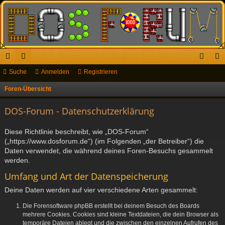
ch
Suche
or
Anmelden
Registrieren
n
eg
ne
en
m
ist
Foren-Übersicht
S
u
llz
el
rie
DOS-Forum - Datenschutzerklärung
c
ug
de
re
h
Diese Richtlinie beschreibt, wie „DOS-Forum“
riff
n
n
e
(„https://www.dosforum.de“) (im Folgenden „der Betreiber“) die
Daten verwendet, die während deines Foren-Besuchs gesammelt
werden.
Umfang und Art der Datenspeicherung
Deine Daten werden auf vier verschiedene Arten gesammelt:
Die Forensoftware phpBB erstellt bei deinem Besuch des Boards
mehrere Cookies. Cookies sind kleine Textdateien, die dein Browser als
temporäre Dateien ablegt und die zwischen den einzelnen Aufrufen des