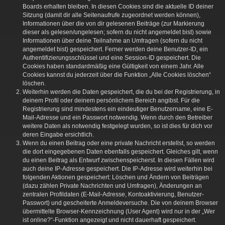
Boards erhalten bleiben. In diesen Cookies sind die aktuelle ID deiner
Sitzung (damit dir alle Seitenaufrufe zugeordnet werden können),
Informationen über die von dir gelesenen Beiträge (zur Markierung
dieser als gelesen/ungelesen; sofern du nicht angemeldet bist) sowie
Informationen über deine Teilnahme an Umfragen (sofern du nicht
angemeldet bist) gespeichert. Ferner werden deine Benutzer-ID, ein
Authentifizierungsschlüssel und eine Session-ID gespeichert. Die
Cookies haben standardmäßig eine Gültigkeit von einem Jahr. Alle
Cookies kannst du jederzeit über die Funktion „Alle Cookies löschen“
löschen.
Weiterhin werden die Daten gespeichert, die du bei der Registrierung, in
deinem Profil oder deinem persönlichem Bereich angibst. Für die
Registrierung sind mindestens ein eindeutiger Benutzername, eine E-
Mail-Adresse und ein Passwort notwendig. Wenn durch den Betreiber
weitere Daten als notwendig festgelegt wurden, so ist dies für dich vor
deren Eingabe ersichtlich.
Wenn du einen Beitrag oder eine private Nachricht erstellst, so werden
die dort eingegebenen Daten ebenfalls gespeichert. Gleiches gilt, wenn
du einen Beitrag als Entwurf zwischenspeicherst. In diesen Fällen wird
auch deine IP-Adresse gespeichert. Die IP-Adresse wird weiterhin bei
folgenden Aktionen gespeichert: Löschen und Ändern von Beiträgen
(dazu zählen Private Nachrichten und Umfragen), Änderungen an
zentralen Profildaten (E-Mail-Adresse, Kontoaktivierung, Benutzer-
Passwort) und gescheiterte Anmeldeversuche. Die von deinem Browser
übermittelte Browser-Kennzeichnung (User Agent) wird nur in der „Wer
ist online?“-Funktion angezeigt und nicht dauerhaft gespeichert.