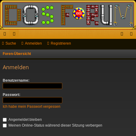
ch
Suche
or
Anmelden
Registrieren
n
eg
ne
en
m
ist
Foren-Übersicht
S
u
llz
el
rie
Anmelden
c
ug
de
re
h
Benutzername:
riff
n
n
e
Passwort:
Ich habe mein Passwort vergessen
Angemeldet bleiben
Meinen Online-Status während dieser Sitzung verbergen