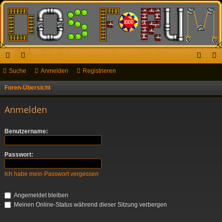
ch
Suche
or
Anmelden
Registrieren
n
eg
ne
en
m
ist
Foren-Übersicht
S
u
llz
el
rie
Anmelden
c
ug
de
re
h
Benutzername:
riff
n
n
e
Passwort:
Ich habe mein Passwort vergessen
Angemeldet bleiben
Meinen Online-Status während dieser Sitzung verbergen