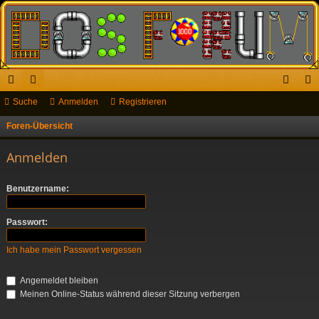
ch
Suche
or
Anmelden
Registrieren
n
eg
ne
en
m
ist
Foren-Übersicht
S
u
llz
el
rie
Anmelden
c
ug
de
re
h
Benutzername:
riff
n
n
e
Passwort:
Ich habe mein Passwort vergessen
Angemeldet bleiben
Meinen Online-Status während dieser Sitzung verbergen