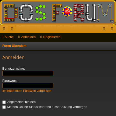
ch
Suche
or
Anmelden
Registrieren
n
eg
ne
en
m
ist
Foren-Übersicht
S
u
llz
el
rie
Anmelden
c
ug
de
re
h
Benutzername:
riff
n
n
e
Passwort:
Ich habe mein Passwort vergessen
Angemeldet bleiben
Meinen Online-Status während dieser Sitzung verbergen