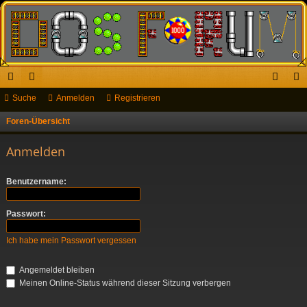
ch
Suche
or
Anmelden
Registrieren
n
eg
ne
en
m
ist
Foren-Übersicht
S
u
llz
el
rie
Anmelden
c
ug
de
re
h
Benutzername:
riff
n
n
e
Passwort:
Ich habe mein Passwort vergessen
Angemeldet bleiben
Meinen Online-Status während dieser Sitzung verbergen