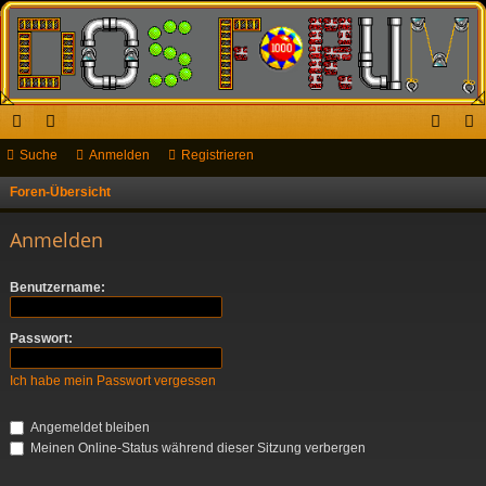
ch
Suche
or
Anmelden
Registrieren
n
eg
ne
en
m
ist
Foren-Übersicht
S
u
llz
el
rie
Anmelden
c
ug
de
re
h
Benutzername:
riff
n
n
e
Passwort:
Ich habe mein Passwort vergessen
Angemeldet bleiben
Meinen Online-Status während dieser Sitzung verbergen