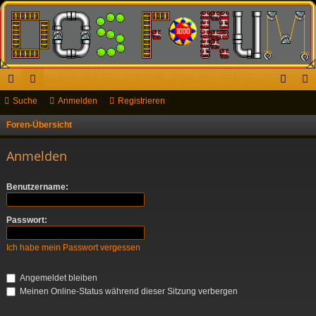
ch
Suche
or
Anmelden
Registrieren
n
eg
ne
en
m
ist
Foren-Übersicht
S
u
llz
el
rie
Anmelden
c
ug
de
re
h
Benutzername:
riff
n
n
e
Passwort:
Ich habe mein Passwort vergessen
Angemeldet bleiben
Meinen Online-Status während dieser Sitzung verbergen