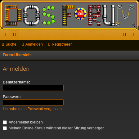
ch
Suche
or
Anmelden
Registrieren
n
eg
ne
en
m
ist
Foren-Übersicht
S
u
llz
el
rie
Anmelden
c
ug
de
re
h
Benutzername:
riff
n
n
e
Passwort:
Ich habe mein Passwort vergessen
Angemeldet bleiben
Meinen Online-Status während dieser Sitzung verbergen