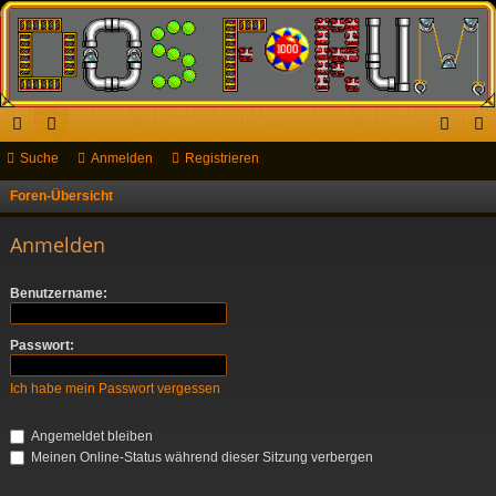
ch
Suche
or
Anmelden
Registrieren
n
eg
ne
en
m
ist
Foren-Übersicht
S
u
llz
el
rie
Anmelden
c
ug
de
re
h
Benutzername:
riff
n
n
e
Passwort:
Ich habe mein Passwort vergessen
Angemeldet bleiben
Meinen Online-Status während dieser Sitzung verbergen