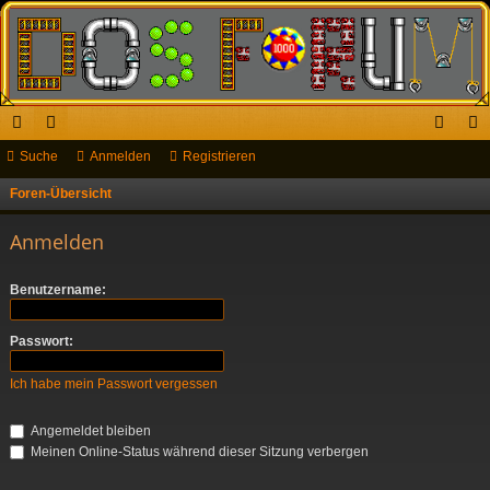
ch
Suche
or
Anmelden
Registrieren
n
eg
ne
en
m
ist
Foren-Übersicht
S
u
llz
el
rie
Anmelden
c
ug
de
re
h
Benutzername:
riff
n
n
e
Passwort:
Ich habe mein Passwort vergessen
Angemeldet bleiben
Meinen Online-Status während dieser Sitzung verbergen