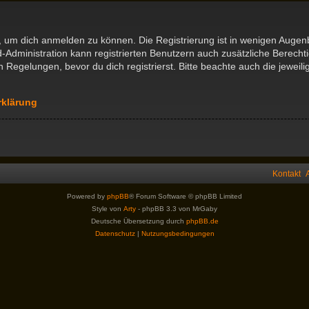
, um dich anmelden zu können. Die Registrierung ist in wenigen Augenbl
d-Administration kann registrierten Benutzern auch zusätzliche Berech
egelungen, bevor du dich registrierst. Bitte beachte auch die jeweil
rklärung
Kontakt
Powered by
phpBB
® Forum Software © phpBB Limited
Style von
Arty
- phpBB 3.3 von MrGaby
Deutsche Übersetzung durch
phpBB.de
Datenschutz
|
Nutzungsbedingungen