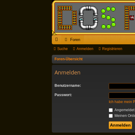
Foren
ch
Suche
Anmelden
Registrieren
ne
Foren-Übersicht
llz
Anmelden
ug
Benutzername:
riff
Passwort:
Ich habe mein 
Angemeldet 
Meinen Onlin