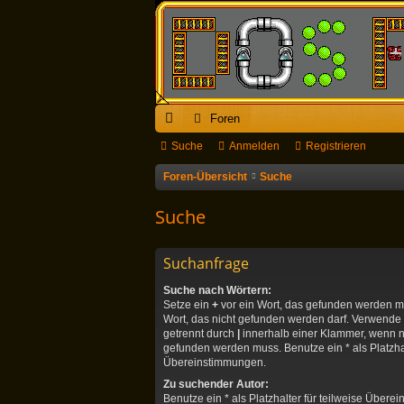
Foren
ch
Suche
Anmelden
Registrieren
ne
Foren-Übersicht
Suche
llz
Suche
ug
riff
Suchanfrage
Suche nach Wörtern:
Setze ein
+
vor ein Wort, das gefunden werden 
Wort, das nicht gefunden werden darf. Verwende
getrennt durch
|
innerhalb einer Klammer, wenn n
gefunden werden muss. Benutze ein * als Platzhal
Übereinstimmungen.
Zu suchender Autor:
Benutze ein * als Platzhalter für teilweise Über