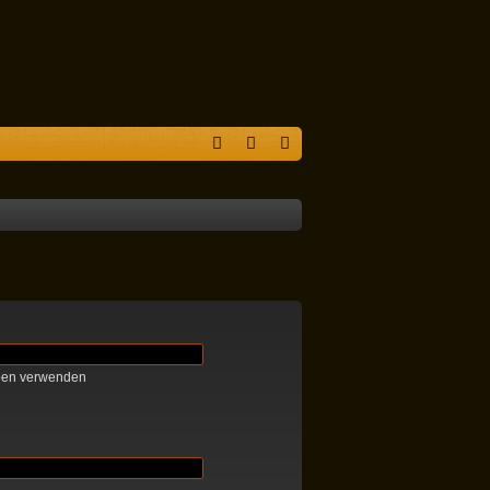
S
F
n
eg
A
m
ist
Q
el
rie
de
re
n
n
ben verwenden