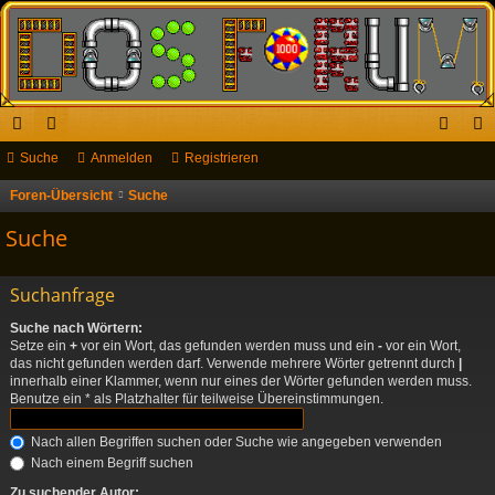
ch
Suche
or
Anmelden
Registrieren
n
eg
ne
en
m
ist
Foren-Übersicht
Suche
llz
el
rie
Suche
ug
de
re
Suchanfrage
riff
n
n
Suche nach Wörtern:
Setze ein
+
vor ein Wort, das gefunden werden muss und ein
-
vor ein Wort,
das nicht gefunden werden darf. Verwende mehrere Wörter getrennt durch
|
innerhalb einer Klammer, wenn nur eines der Wörter gefunden werden muss.
Benutze ein * als Platzhalter für teilweise Übereinstimmungen.
Nach allen Begriffen suchen oder Suche wie angegeben verwenden
Nach einem Begriff suchen
Zu suchender Autor: