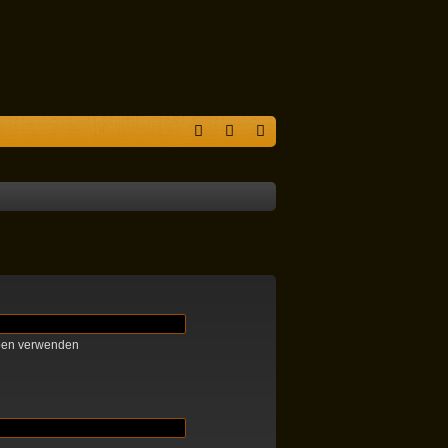
S
F
n
eg
A
m
ist
Q
el
rie
de
re
n
n
ben verwenden