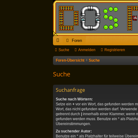
Foren
ch
Suche
Anmelden
Registrieren
ne
Foren-Übersicht
Suche
llz
Suche
ug
riff
Suchanfrage
Suche nach Wörtern:
Setze ein
+
vor ein Wort, das gefunden werden 
Wort, das nicht gefunden werden darf. Verwende
getrennt durch
|
innerhalb einer Klammer, wenn n
gefunden werden muss. Benutze ein * als Platzhal
Übereinstimmungen.
Zu suchender Autor:
Benutze ein * als Platzhalter für teilweise Über