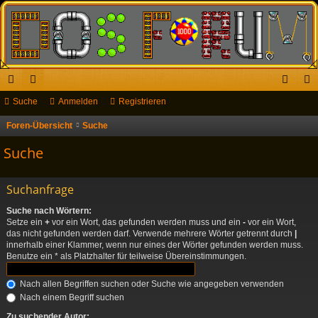
ch
Suche
or
Anmelden
Registrieren
n
eg
ne
en
m
ist
Foren-Übersicht
Suche
llz
el
rie
Suche
ug
de
re
Suchanfrage
riff
n
n
Suche nach Wörtern:
Setze ein
+
vor ein Wort, das gefunden werden muss und ein
-
vor ein Wort,
das nicht gefunden werden darf. Verwende mehrere Wörter getrennt durch
|
innerhalb einer Klammer, wenn nur eines der Wörter gefunden werden muss.
Benutze ein * als Platzhalter für teilweise Übereinstimmungen.
Nach allen Begriffen suchen oder Suche wie angegeben verwenden
Nach einem Begriff suchen
Zu suchender Autor: