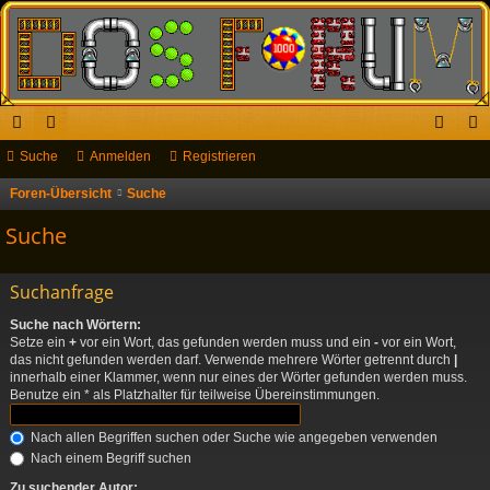
ch
Suche
or
Anmelden
Registrieren
n
eg
ne
en
m
ist
Foren-Übersicht
Suche
llz
el
rie
Suche
ug
de
re
Suchanfrage
riff
n
n
Suche nach Wörtern:
Setze ein
+
vor ein Wort, das gefunden werden muss und ein
-
vor ein Wort,
das nicht gefunden werden darf. Verwende mehrere Wörter getrennt durch
|
innerhalb einer Klammer, wenn nur eines der Wörter gefunden werden muss.
Benutze ein * als Platzhalter für teilweise Übereinstimmungen.
Nach allen Begriffen suchen oder Suche wie angegeben verwenden
Nach einem Begriff suchen
Zu suchender Autor: