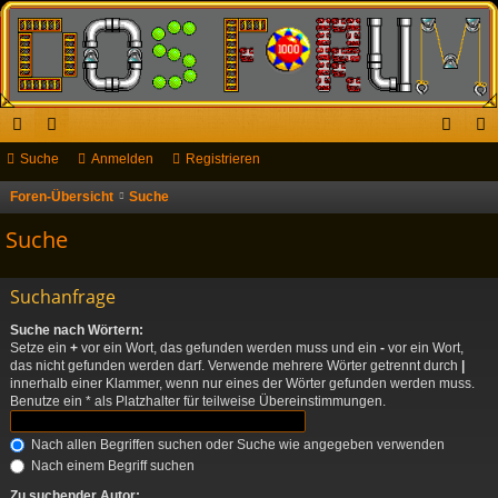
ch
Suche
or
Anmelden
Registrieren
n
eg
ne
en
m
ist
Foren-Übersicht
Suche
llz
el
rie
Suche
ug
de
re
Suchanfrage
riff
n
n
Suche nach Wörtern:
Setze ein
+
vor ein Wort, das gefunden werden muss und ein
-
vor ein Wort,
das nicht gefunden werden darf. Verwende mehrere Wörter getrennt durch
|
innerhalb einer Klammer, wenn nur eines der Wörter gefunden werden muss.
Benutze ein * als Platzhalter für teilweise Übereinstimmungen.
Nach allen Begriffen suchen oder Suche wie angegeben verwenden
Nach einem Begriff suchen
Zu suchender Autor: