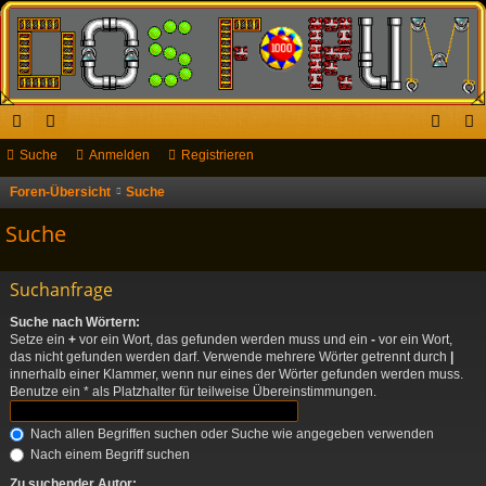
ch
Suche
or
Anmelden
Registrieren
n
eg
ne
en
m
ist
Foren-Übersicht
Suche
llz
el
rie
Suche
ug
de
re
Suchanfrage
riff
n
n
Suche nach Wörtern:
Setze ein
+
vor ein Wort, das gefunden werden muss und ein
-
vor ein Wort,
das nicht gefunden werden darf. Verwende mehrere Wörter getrennt durch
|
innerhalb einer Klammer, wenn nur eines der Wörter gefunden werden muss.
Benutze ein * als Platzhalter für teilweise Übereinstimmungen.
Nach allen Begriffen suchen oder Suche wie angegeben verwenden
Nach einem Begriff suchen
Zu suchender Autor: