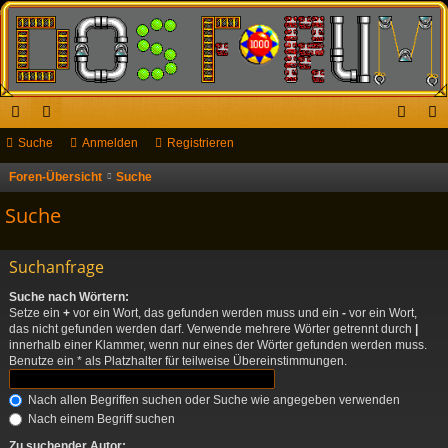
ch
Suche
or
Anmelden
Registrieren
n
eg
ne
en
m
ist
Foren-Übersicht
Suche
llz
el
rie
Suche
ug
de
re
Suchanfrage
riff
n
n
Suche nach Wörtern:
Setze ein
+
vor ein Wort, das gefunden werden muss und ein
-
vor ein Wort,
das nicht gefunden werden darf. Verwende mehrere Wörter getrennt durch
|
innerhalb einer Klammer, wenn nur eines der Wörter gefunden werden muss.
Benutze ein * als Platzhalter für teilweise Übereinstimmungen.
Nach allen Begriffen suchen oder Suche wie angegeben verwenden
Nach einem Begriff suchen
Zu suchender Autor: