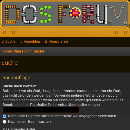
ch
Suche
or
Anmelden
Registrieren
n
eg
ne
en
m
ist
Foren-Übersicht
Suche
llz
el
rie
Suche
ug
de
re
Suchanfrage
riff
n
n
Suche nach Wörtern:
Setze ein
+
vor ein Wort, das gefunden werden muss und ein
-
vor ein Wort,
das nicht gefunden werden darf. Verwende mehrere Wörter getrennt durch
|
innerhalb einer Klammer, wenn nur eines der Wörter gefunden werden muss.
Benutze ein * als Platzhalter für teilweise Übereinstimmungen.
Nach allen Begriffen suchen oder Suche wie angegeben verwenden
Nach einem Begriff suchen
Zu suchender Autor: